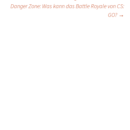
Post
Danger Zone: Was kann das Battle Royale von CS:
navigation
GO?
→