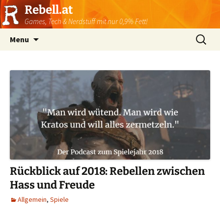
Rebell.at
Games, Tech & Nerdstuff mit nur 0,9% Fett!
Skip
Suchen
Menu
to
nach:
content
Rückblick auf 2018: Rebellen zwischen
Hass und Freude
Allgemein
,
Spiele