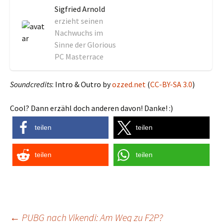
Sigfried Arnold
erzieht seinen
Nachwuchs im
Sinne der Glorious
PC Masterrace
Soundcredits
: Intro & Outro by
ozzed.net
(
CC-BY-SA 3.0
)
Cool? Dann erzähl doch anderen davon! Danke! :)
teilen
teilen
teilen
teilen
←
PUBG nach Vikendi: Am Weg zu F2P?