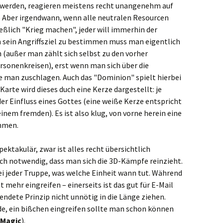
 werden, reagieren meistens recht unangenehm auf
. Aber irgendwann, wenn alle neutralen Resourcen
eßlich "Krieg machen", jeder will immerhin der
Um sein Angriffsziel zu bestimmen muss man eigentlich
 (außer man zählt sich selbst zu den vorher
onenkreisen), erst wenn man sich über die
te man zuschlagen. Auch das "Dominion" spielt hierbei
Karte wird dieses duch eine Kerze dargestellt: je
 der Einfluss eines Gottes (eine weiße Kerze entspricht
nem fremden). Es ist also klug, von vorne herein eine
ehmen.
ektakulär, zwar ist alles recht übersichtlich
klich notwendig, dass man sich die 3D-Kämpfe reinzieht.
jeder Truppe, was welche Einheit wann tut. Während
mehr eingreifen – einerseits ist das gut für E-Mail
wendete Prinzip nicht unnötig in die Länge ziehen.
ade, ein bißchen eingreifen sollte man schon können
 Magic
).