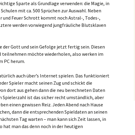
wichtige Sparte als Grundlage verwenden: die Magie, in
Schulen mit ca. 500 Sprüchen zur Auswahl. Neben
r und Feuer Schrott kommt noch Astral-, Todes-,
tztere werden vorwiegend jungfräuliche Blutsklaven
 der Gott und sein Gefolge jetzt fertig sein. Diesen
el teilnehmen möchte wiederholen, also werken im
em PC herum.
türlich auch über’s Internet spielen. Das funktioniert
eder Spieler macht seinen Zug und schickt die
 von dort aus gehen dann die neu berechneten Daten
n Spielerzahl ist das sicher recht umständlich, aber
eben einen gewissen Reiz. Jeden Abend nach Hause
hen, dann die entsprechenden Spieldaten an seinen
nächsten Tag warten – man kann sich Zeit lassen, in
o hat man das denn noch in der heutigen