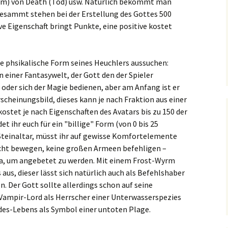
um) von Death (Tod) usw. Natürlich bekommt man
gesammt stehen bei der Erstellung des Gottes 500
e Eigenschaft bringt Punkte, eine positive kostet
ie phsikalische Form seines Heuchlers aussuchen:
n einer Fantasywelt, der Gott den der Spieler
oder sich der Magie bedienen, aber am Anfang ist er
scheinungsbild, dieses kann je nach Fraktion aus einer
ostet je nach Eigenschaften des Avatars bis zu 150 der
t ihr euch für ein "billige" Form (von 0 bis 25
Steinaltar, müsst ihr auf gewisse Komfortelemente
icht bewegen, keine großen Armeen befehligen –
 da, um angebetet zu werden. Mit einem Frost-Wyrm
aus, dieser lässt sich natürlich auch als Befehlshaber
. Der Gott sollte allerdings schon auf seine
Vampir-Lord als Herrscher einer Unterwasserspezies
des-Lebens als Symbol einer untoten Plage.