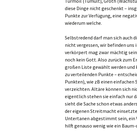
Turmoil (Tumult), Groth (Wachst
diese Dinge nicht geschenkt – ins
Punkte zur Verfügung, eine negativ
wiederum welche.
Selbstredend darf man sich auch d
nicht vergessen, wir befinden uns i
verkörpert mag zwar mächtig sein 
noch kein Gott. Also zurück zum Er
großen Liste gewählt werden und k
zu verteilenden Punkte – entscheide
Punkten), wie zB einen einfachen 
verzeichten. Altäre können sich n
eigentlich stehen sie einfach nur
sieht die Sache schon etwas anders 
der eigenen Streitmacht einsetzten
Untertanen abgestimmt sein, ein 
hilft genauso wenig wie ein Baum-