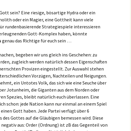
ott sein? Eine riesige, bösartige Hydra oder ein
nolith oder ein Magier, eine Gottheit kann viele
für rundenbasierende Strategiespiele interessieren
 verleugnenden Gott-Komplex haben, könnte
s
genau das Richtige für euch sein …
chen, begeben wir uns gleich ins Geschehen: zu
erden, zugleich werden natürlich dessen Eigenschaften
herrschten Provizen eingestellt. Zur Auswahl stehen
nterschiedlichen Vorzügen, Nachteilen und Neigungen.
ehmt, ein Untotes Volk, das sich wie eine Seuche über
eber Jotunheim, die Giganten aus dem Norden oder
en Spezies, bleibt natürlich euch überlassen. Eine
ich schon: jede Nation kann nur einmal an einem Spiel
einen Gott haben. Jede Partei verfügt über 6
s des Gottes auf die Gläubigen bemessen wird. Diese
h negativ aus: Order (Ordnung) ist zB das Gegenteil von