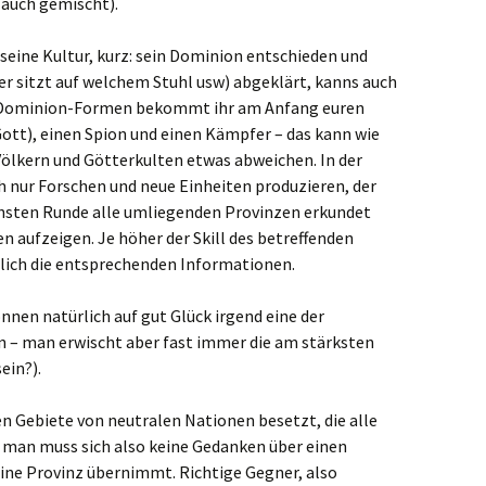
auch gemischt).
 seine Kultur, kurz: sein Dominion entschieden und
er sitzt auf welchem Stuhl usw) abgeklärt, kanns auch
n Dominion-Formen bekommt ihr am Anfang euren
Gott), einen Spion und einen Kämpfer – das kann wie
Völkern und Götterkulten etwas abweichen. In der
h nur Forschen und neue Einheiten produzieren, der
chsten Runde alle umliegenden Provinzen erkundet
 aufzeigen. Je höher der Skill des betreffenden
rlich die entsprechenden Informationen.
en natürlich auf gut Glück irgend eine der
 – man erwischt aber fast immer die am stärksten
ein?).
en Gebiete von neutralen Nationen besetzt, die alle
 – man muss sich also keine Gedanken über einen
ne Provinz übernimmt. Richtige Gegner, also