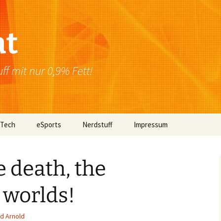
at
f mit nur 0,9% Fett!
 Tech
eSports
Nerdstuff
Impressum
Windows
Newsletter
Datenschutzerklärung
 death, the
Mac OS
 worlds!
Linux
Browser
ed Arnold