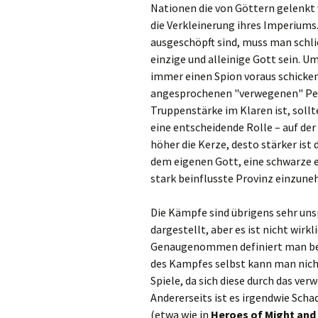
Nationen die von Göttern gelenkt
die Verkleinerung ihres Imperiums
ausgeschöpft sind, muss man schli
einzige und alleinige Gott sein. 
immer einen Spion voraus schicken
angesprochenen "verwegenen" Pers
Truppenstärke im Klaren ist, soll
eine entscheidende Rolle – auf der 
höher die Kerze, desto stärker ist
dem eigenen Gott, eine schwarze ei
stark beinflusste Provinz einzun
Die Kämpfe sind übrigens sehr unsp
dargestellt, aber es ist nicht wir
Genaugenommen definiert man bei 
des Kampfes selbst kann man nicht 
Spiele, da sich diese durch das ver
Andererseits ist es irgendwie Sch
(etwa wie in
Heroes of Might and