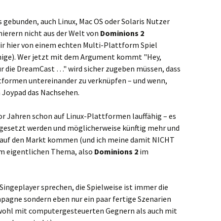
s gebunden, auch Linux, Mac OS oder Solaris Nutzer
erern nicht aus der Welt von
Dominions 2
r hier von einem echten Multi-Plattform Spiel
nige). Wer jetzt mit dem Argument kommt "Hey,
ür die DreamCast …" wird sicher zugeben müssen, dass
attformen untereinander zu verknüpfen – und wenn,
 Joypad das Nachsehen.
r Jahren schon auf Linux-Plattformen lauffähig – es
en gesetzt werden und möglicherweise künftig mehr und
n auf den Markt kommen (und ich meine damit NICHT
um eigentlichen Thema, also
Dominions 2
im
Singeplayer sprechen, die Spielweise ist immer die
mpagne sondern eben nur ein paar fertige Szenarien
sowohl mit computergesteuerten Gegnern als auch mit