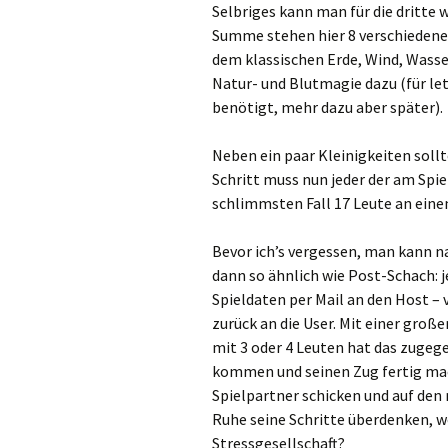
Selbriges kann man für die dritte 
Summe stehen hier 8 verschiedene 
dem klassischen Erde, Wind, Wasse
Natur- und Blutmagie dazu (für le
benötigt, mehr dazu aber später).
Neben ein paar Kleinigkeiten sollte
Schritt muss nun jeder der am Spi
schlimmsten Fall 17 Leute an ein
Bevor ich’s vergessen, man kann na
dann so ähnlich wie Post-Schach: j
Spieldaten per Mail an den Host –
zurück an die User. Mit einer große
mit 3 oder 4 Leuten hat das zugeg
kommen und seinen Zug fertig mac
Spielpartner schicken und auf den 
Ruhe seine Schritte überdenken, w
Stressgesellschaft?