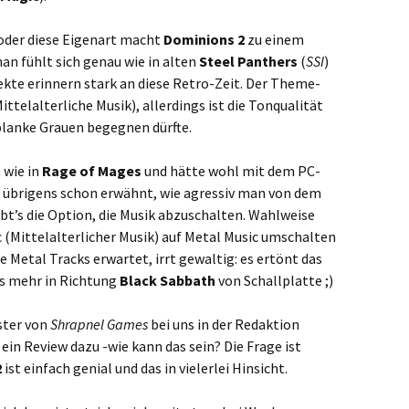
 oder diese Eigenart macht
Dominions 2
zu einem
an fühlt sich genau wie in alten
Steel Panthers
(
SSI
)
fekte erinnern stark an diese Retro-Zeit. Der Theme-
ttelalterliche Musik), allerdings ist die Tonqualität
 blanke Grauen begegnen dürfte.
 wie in
Rage of Mages
und hätte wohl mit dem PC-
h übrigens schon erwähnt, wie agressiv man von dem
bt’s die Option, die Musik abzuschalten. Wahlweise
 (Mittelalterlicher Musik) auf Metal Music umschalten
e Metal Tracks erwartet, irrt gewaltig: es ertönt das
as mehr in Richtung
Black Sabbath
von Schallplatte ;)
ster von
Shrapnel Games
bei uns in der Redaktion
s ein Review dazu -wie kann das sein? Die Frage ist
2
ist einfach genial und das in vielerlei Hinsicht.