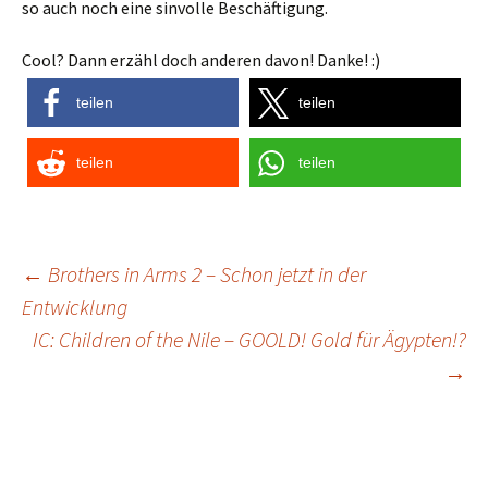
so auch noch eine sinvolle Beschäftigung.
Cool? Dann erzähl doch anderen davon! Danke! :)
teilen
teilen
teilen
teilen
Post
←
Brothers in Arms 2 – Schon jetzt in der
Entwicklung
navigation
IC: Children of the Nile – GOOLD! Gold für Ägypten!?
→