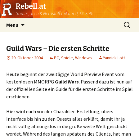
Rebell.at
Games, Tech & Nerdstuff mit nur 0,9% Fett!
Skip
Suchen
Menu
to
nach:
content
Guild Wars – Die ersten Schritte
29. Oktober 2004
PC
,
Spiele
,
Windows
Yannick Lott
Heute beginnt der zweitägige World Preview Event vom
kostenlosen MMORPG
Guild Wars
. Passend dazu ist nun auf
der offiziellen Seite ein Guide für die ersten Schritte im Spiel
erschienen.
Hier wird euch von der Charakter-Erstellung, übers
Interface bis hin zu den Quests alles erklärt, damit ihr ja
nicht völlig ahnungslos in die große weite Welt geschickt
werdet. Während des langen updatens des Clients, hat man