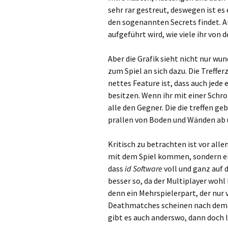
sehr rar gestreut, deswegen ist es
den sogenannten Secrets findet. A
aufgeführt wird, wie viele ihr vo
Aber die Grafik sieht nicht nur wu
zum Spiel an sich dazu. Die Treffe
nettes Feature ist, dass auch jede
besitzen. Wenn ihr mit einer Schro
alle den Gegner. Die die treffen g
prallen von Boden und Wänden ab un
Kritisch zu betrachten ist vor all
mit dem Spiel kommen, sondern ers
dass
id Software
voll und ganz auf 
besser so, da der Multiplayer wo
denn ein Mehrspielerpart, der nur 
Deathmatches scheinen nach dem U
gibt es auch anderswo, dann doch l