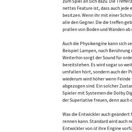
zum Spiel an sich dazu. Die Treffe
nettes Feature ist, dass auch jede
besitzen. Wenn ihr mit einer Schro
alle den Gegner. Die die treffen g
prallen von Boden und Wänden ab un
Auch die Physikengine kann sich s
Beispiel Lampen, nach Berührung u
Weiterhin sorgt der Sound für ord
bereitstehen. Es wird sogar so wei
umfallen hört, sondern auch der Pu
wiederum wird höher wenn Feinde i
abgezogen sind. Ein solcher Zustan
Spieler mit Systemen die Dolby Di
der Superlative freuen, denn auch 
Was die Entwickler auch geändert h
rennen kann. Standard wird auch n
Entwickler von
id
ihre Engine vorf