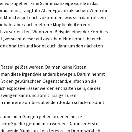
er vorzugehen. Eine Staminaanzeige wurde in das
braucht ist, fängt ihr Alter Ego anzukeuchen. Wenn ihr
r Monster auf euch zukommen, was sich dann als ein
hr habt aber auch mehrere Möglichkeiten eure
h zu verletzten. Wenn zum Beispiel einer der Zombies
t, versucht dieser aufzustehen. Nun könnt ihr euch
avon abhalten und könnt euch dann um den nächsten
Rätsel gelöst werden. Da man keine Kisten
 man diese irgendwie anders bewegen. Darum nehmt
hießt den gewünschten Gegenstand, einfach an die
uch explosive Fässer werden enthalten sein, die der
n zwingen kann und somit rissige Türen
ch mehrere Zombies über den Jordan schicken könnt.
 Räume oder Gängen geben in denen nette
 vom Spieler gefunden zu werden. Darunter Erste
in wenig Munition. Letzteres ist in Doom wirklich