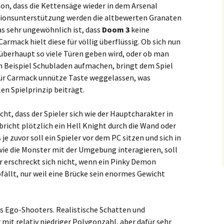
hon, dass die Kettensäge wieder in dem Arsenal
osionsunterstützung werden die altbewerten Granaten
as sehr ungewöhnlich ist, dass
Doom 3
keine
rmack hielt diese für völlig überflüssig. Ob sich nun
s überhaupt so viele Türen geben wird, oder ob man
um Beispiel Schubladen aufmachen, bringt dem Spiel
 für Carmack unnütze Taste weggelassen, was
n Spielprinzip beiträgt.
cht, dass der Spieler sich wie der Hauptcharakter in
bricht plötzlich ein Hell Knight durch die Wand oder
 je zuvor soll ein Spieler vor dem PC sitzen und sich in
wie die Monster mit der Umgebung interagieren, soll
r erschreckt sich nicht, wenn ein Pinky Demon
fällt, nur weil eine Brücke sein enormes Gewicht
es Ego-Shooters. Realistische Schatten und
it relativ niedriger Polygonzahl, aber dafür sehr