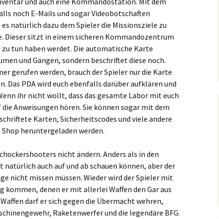
Inventar und auch eine Kommandostation. Mit dem
alls noch E-Mails und sogar Videobotschaften
t es natürlich dazu dem Spieler die Missionsziele zu
ge. Dieser sitzt in einem sicheren Kommandozentrum
es zu tun haben werdet. Die automatische Karte
umen und Gängen, sondern beschriftet diese noch.
r gerufen werden, brauch der Spieler nur die Karte
en. Das PDA wird euch ebenfalls darüber aufklären und
 Wenn ihr nicht wollt, dass das gesamte Labor mit euch
 auf die Anweisungen hören. Sie können sogar mit dem
chriftete Karten, Sicherheitscodes und viele andere
t Shop heruntergeladen werden.
 Schockershooters nicht ändern. Anders als in den
t natürlich auch auf und ab schauen können, aber der
ge nicht missen müssen. Wieder wird der Spieler mit
g kommen, denen er mit allerlei Waffen den Gar aus
Waffen darf er sich gegen die Übermacht wehren,
aschinengewehr, Raketenwerfer und die legendäre BFG.