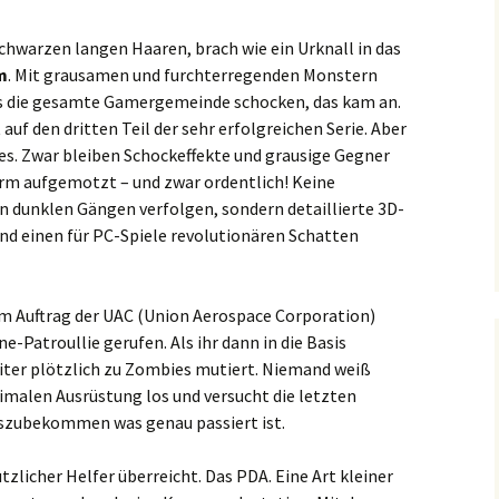
chwarzen langen Haaren, brach wie ein Urknall in das
m
. Mit grausamen und furchterregenden Monstern
 die gesamte Gamergemeinde schocken, das kam an.
uf den dritten Teil der sehr erfolgreichen Serie. Aber
tes. Zwar bleiben Schockeffekte und grausige Gegner
orm aufgemotzt – und zwar ordentlich! Keine
 dunklen Gängen verfolgen, sondern detaillierte 3D-
nd einen für PC-Spiele revolutionären Schatten
 im Auftrag der UAC (Union Aerospace Corporation)
ne-Patroullie gerufen. Als ihr dann in die Basis
eiter plötzlich zu Zombies mutiert. Niemand weiß
inimalen Ausrüstung los und versucht die letzten
szubekommen was genau passiert ist.
tzlicher Helfer überreicht. Das PDA. Eine Art kleiner