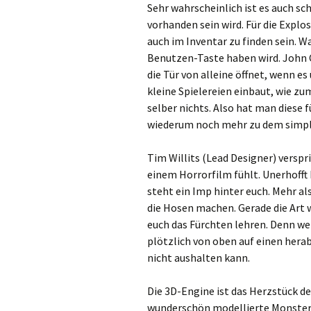
Sehr wahrscheinlich ist es auch sc
vorhanden sein wird. Für die Expl
auch im Inventar zu finden sein. W
Benutzen-Taste haben wird. John Ca
die Tür von alleine öffnet, wenn e
kleine Spielereien einbaut, wie z
selber nichts. Also hat man diese
wiederum noch mehr zu dem simple
Tim Willits (Lead Designer) verspri
einem Horrorfilm fühlt. Unerhofft 
steht ein Imp hinter euch. Mehr als
die Hosen machen. Gerade die Art 
euch das Fürchten lehren. Denn we
plötzlich von oben auf einen herab
nicht aushalten kann.
Die 3D-Engine ist das Herzstück d
wunderschön modellierte Monster m