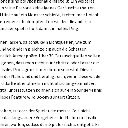
rzonen sind polygongenau eingeteilt. Ein weiteres
 einzelne Patrone sein eigenes Geräuschverhalten
tflinte auf ein Monster schießt, treffen meist nicht
eben einen sehr dumpfen Ton wieder, die anderen
d der Spieler hört dann ein helles Ping.
ehen lassen, da schaukeln Lichtquellen, wie zum
nd verändern gleichzeitig auch die Schatten.
entlich Atmosphäre. Über 70 Geräuschquellen sollen
t gehen, dass man nicht nur Schritte oder Fässer die
ls des Protagonisten zu hören sein wird. Dieser
n der Nähe sind und beruhigt sich, wenn diese wieder
d dürfte aber ohnehin nicht allzu lange anhalten.
gital unterstützen können sich auf ein Sounderlebnis
dieses Feature wird
Doom 3
unterstützen.
aben, ist dass der Spieler die meiste Zeit nicht
ur das langsamere Vorgehen sein. Nicht nur das die
ühren wollen, sodass dem Spieler nichts entgeht. Es