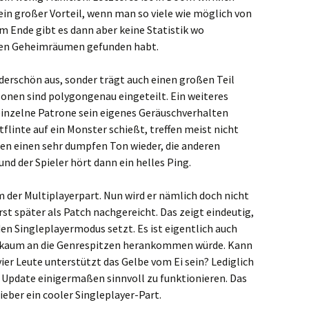
 ein großer Vorteil, wenn man so viele wie möglich von
m Ende gibt es dann aber keine Statistik wo
n den Geheimräumen gefunden habt.
nderschön aus, sonder trägt auch einen großen Teil
rzonen sind polygongenau eingeteilt. Ein weiteres
 einzelne Patrone sein eigenes Geräuschverhalten
tflinte auf ein Monster schießt, treffen meist nicht
eben einen sehr dumpfen Ton wieder, die anderen
d der Spieler hört dann ein helles Ping.
em der Multiplayerpart. Nun wird er nämlich doch nicht
t später als Patch nachgereicht. Das zeigt eindeutig,
den Singleplayermodus setzt. Es ist eigentlich auch
hl kaum an die Genrespitzen herankommen würde. Kann
vier Leute unterstützt das Gelbe vom Ei sein? Lediglich
pdate einigermaßen sinnvoll zu funktionieren. Das
ieber ein cooler Singleplayer-Part.