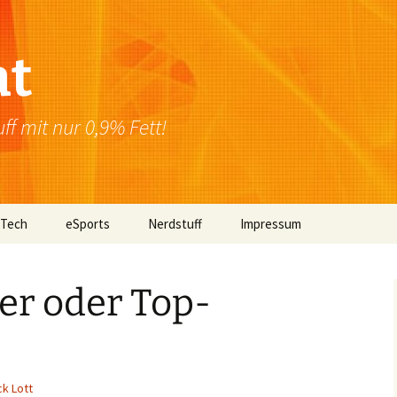
at
f mit nur 0,9% Fett!
 Tech
eSports
Nerdstuff
Impressum
Windows
Newsletter
Datenschutzerklärung
er oder Top-
Mac OS
Linux
Browser
ck Lott