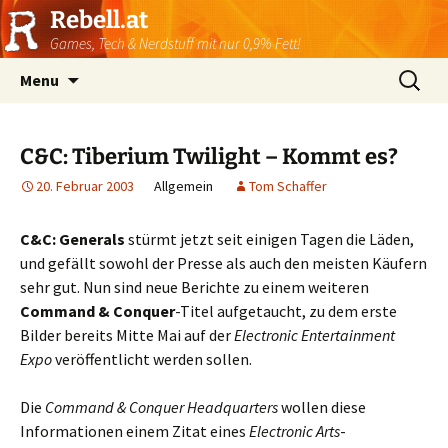
Rebell.at
Games, Tech & Nerdstuff mit nur 0,9% Fett!
Skip
Suchen
Menu
to
nach:
content
C&C: Tiberium Twilight – Kommt es?
20. Februar 2003
Allgemein
Tom Schaffer
C&C: Generals
stürmt jetzt seit einigen Tagen die Läden,
und gefällt sowohl der Presse als auch den meisten Käufern
sehr gut. Nun sind neue Berichte zu einem weiteren
Command & Conquer
-Titel aufgetaucht, zu dem erste
Bilder bereits Mitte Mai auf der
Electronic Entertainment
Expo
veröffentlicht werden sollen.
Die
Command & Conquer Headquarters
wollen diese
Informationen einem Zitat eines
Electronic Arts
-