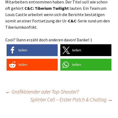
Mitarbeiters entnommen haben. Der Titel soll wie schon
oft gehört
C&C: Tiberium Twilight
lauten. Ein Team um
Louis Castle arbeitet wenn sich die Berichte bestätigen
somit an einer Fortsetzung der Ur-
C&C
-Serie rund um den
Tiberiumkonflikt.
Cool? Dann erzähl doch anderen davon! Danke! :)
teilen
teilen
teilen
teilen
Post
←
Grafikblender oder Top-Shooter?
Splinter Cell – Erster Patch & Chatlog
→
navigation