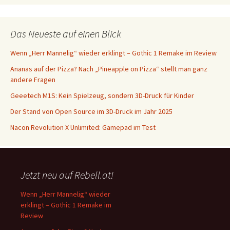
Das Neueste auf einen Blick
Wenn „Herr Mannelig“ wieder erklingt – Gothic 1 Remake im Review
Ananas auf der Pizza? Nach „Pineapple on Pizza“ stellt man ganz
andere Fragen
Geeetech M1S: Kein Spielzeug, sondern 3D-Druck für Kinder
Der Stand von Open Source im 3D-Druck im Jahr 2025
Nacon Revolution X Unlimited: Gamepad im Test
Jetzt neu auf Rebell.at!
Wenn „Herr Mannelig“ wieder
erklingt – Gothic 1 Remake im
Review