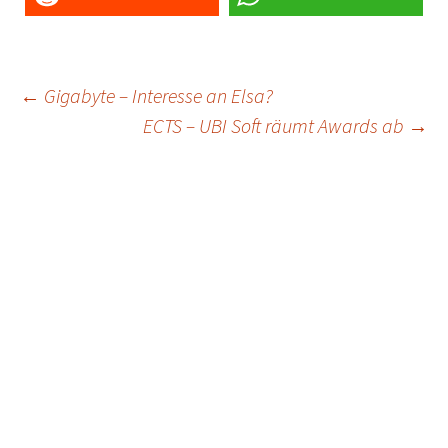
Post
←
Gigabyte – Interesse an Elsa?
ECTS – UBI Soft räumt Awards ab
→
navigation