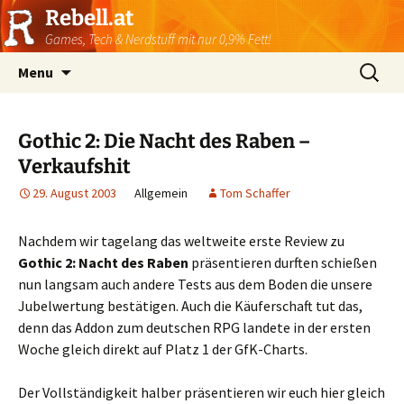
Rebell.at
Games, Tech & Nerdstuff mit nur 0,9% Fett!
Skip
Suchen
Menu
to
nach:
content
Gothic 2: Die Nacht des Raben –
Verkaufshit
29. August 2003
Allgemein
Tom Schaffer
Nachdem wir tagelang das weltweite erste Review zu
Gothic 2: Nacht des Raben
präsentieren durften schießen
nun langsam auch andere Tests aus dem Boden die unsere
Jubelwertung bestätigen. Auch die Käuferschaft tut das,
denn das Addon zum deutschen RPG landete in der ersten
Woche gleich direkt auf Platz 1 der GfK-Charts.
Der Vollständigkeit halber präsentieren wir euch hier gleich