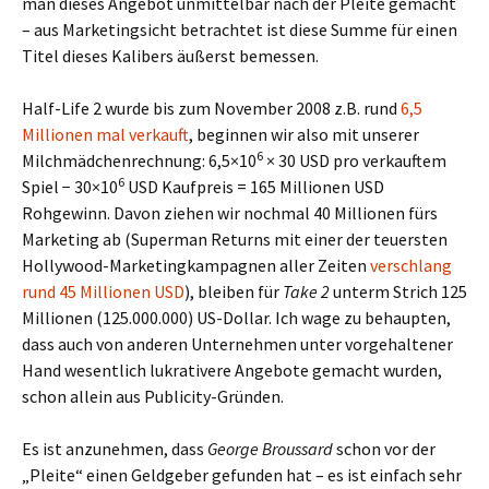
man dieses Angebot unmittelbar nach der Pleite gemacht
– aus Marketingsicht betrachtet ist diese Summe für einen
Titel dieses Kalibers äußerst bemessen.
Half-Life 2 wurde bis zum November 2008 z.B. rund
6,5
Millionen mal verkauft
, beginnen wir also mit unserer
6
Milchmädchenrechnung: 6,5×10
× 30 USD pro verkauftem
6
Spiel − 30×10
USD Kaufpreis = 165 Millionen USD
Rohgewinn. Davon ziehen wir nochmal 40 Millionen fürs
Marketing ab (Superman Returns mit einer der teuersten
Hollywood-Marketingkampagnen aller Zeiten
verschlang
rund 45 Millionen USD
), bleiben für
Take 2
unterm Strich 125
Millionen (125.000.000) US-Dollar. Ich wage zu behaupten,
dass auch von anderen Unternehmen unter vorgehaltener
Hand wesentlich lukrativere Angebote gemacht wurden,
schon allein aus Publicity-Gründen.
Es ist anzunehmen, dass
George Broussard
schon vor der
„Pleite“ einen Geldgeber gefunden hat – es ist einfach sehr