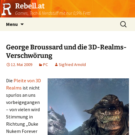
Rebell.at
Games, Tech & Nerdstuff mit nur 0,9% Fett!
Skip
Suchen
Menu
to
nach:
content
George Broussard und die 3D-Realms-
Verschwörung
12. Mai 2009
PC
Sigfried Arnold
Die
Pleite von 3D
Realms
ist nicht
spurlos an uns
vorbeigegangen
– von vielen wird
Stimmung in
Richtung „Duke
Nukem Forever