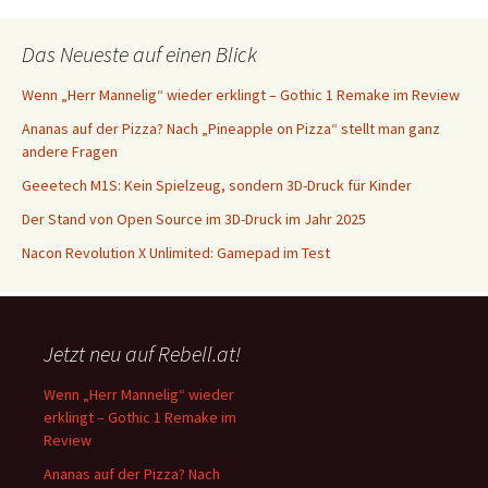
Das Neueste auf einen Blick
Wenn „Herr Mannelig“ wieder erklingt – Gothic 1 Remake im Review
Ananas auf der Pizza? Nach „Pineapple on Pizza“ stellt man ganz
andere Fragen
Geeetech M1S: Kein Spielzeug, sondern 3D-Druck für Kinder
Der Stand von Open Source im 3D-Druck im Jahr 2025
Nacon Revolution X Unlimited: Gamepad im Test
Jetzt neu auf Rebell.at!
Wenn „Herr Mannelig“ wieder
erklingt – Gothic 1 Remake im
Review
Ananas auf der Pizza? Nach