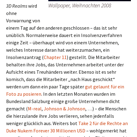
Wallpaper, Weihnachten 2008
3D Realms
wird
ohne
Vorwarnung von
einem Tag auf den anderen geschlossen – das ist sehr
unüblich. Normalerweise dauert ein Insolvenzverfahren
einige Zeit – überhaupt wird von einem Unternehmen,
welches Interesse daran hat weiterzumachen, ein
Insolvenzantrag (
Chapter 11
) gestellt. Die Mitarbeiter
behalten ihre Jobs, das Unternehmen arbeitet unter der
Aufsicht eines Treuhänders weiter. Ebenso ist es sehr
komisch, dass die Mitarbeiter „nach Haus geschickt“
werden um dann ein paar Tage später
gut gelaunt für ein
Foto zu posieren
. In den letzten Monaten wurden im
Bundesland Salzburg einige große Unternehmen dicht
gemacht (
M-real
,
Johnson & Johnson
, …) – die Menschen
die hierzulande ihre Jobs verlieren, sehen jedenfalls
weniger glücklich aus. Weiters bot
Take 2 für die Rechte an
Duke Nukem Forever 30 Millionen USD
– wohlgemerkt hat