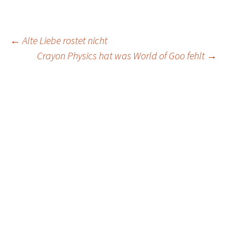
Post
←
Alte Liebe rostet nicht
Crayon Physics hat was World of Goo fehlt
→
navigation