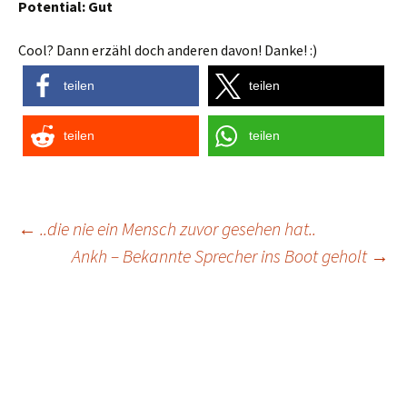
Potential: Gut
Cool? Dann erzähl doch anderen davon! Danke! :)
teilen
teilen
teilen
teilen
Post
←
..die nie ein Mensch zuvor gesehen hat..
Ankh – Bekannte Sprecher ins Boot geholt
→
navigation