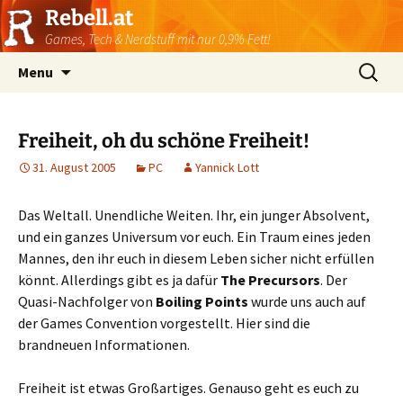
Rebell.at
Games, Tech & Nerdstuff mit nur 0,9% Fett!
Skip
Suchen
Menu
to
nach:
content
Freiheit, oh du schöne Freiheit!
31. August 2005
PC
Yannick Lott
Das Weltall. Unendliche Weiten. Ihr, ein junger Absolvent,
und ein ganzes Universum vor euch. Ein Traum eines jeden
Mannes, den ihr euch in diesem Leben sicher nicht erfüllen
könnt. Allerdings gibt es ja dafür
The Precursors
. Der
Quasi-Nachfolger von
Boiling Points
wurde uns auch auf
der Games Convention vorgestellt. Hier sind die
brandneuen Informationen.
Freiheit ist etwas Großartiges. Genauso geht es euch zu