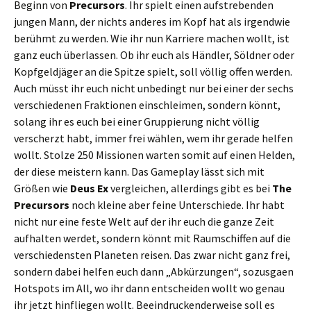
Beginn von
Precursors
. Ihr spielt einen aufstrebenden
jungen Mann, der nichts anderes im Kopf hat als irgendwie
berühmt zu werden. Wie ihr nun Karriere machen wollt, ist
ganz euch überlassen. Ob ihr euch als Händler, Söldner oder
Kopfgeldjäger an die Spitze spielt, soll völlig offen werden.
Auch müsst ihr euch nicht unbedingt nur bei einer der sechs
verschiedenen Fraktionen einschleimen, sondern könnt,
solang ihr es euch bei einer Gruppierung nicht völlig
verscherzt habt, immer frei wählen, wem ihr gerade helfen
wollt. Stolze 250 Missionen warten somit auf einen Helden,
der diese meistern kann. Das Gameplay lässt sich mit
Größen wie
Deus Ex
vergleichen, allerdings gibt es bei
The
Precursors
noch kleine aber feine Unterschiede. Ihr habt
nicht nur eine feste Welt auf der ihr euch die ganze Zeit
aufhalten werdet, sondern könnt mit Raumschiffen auf die
verschiedensten Planeten reisen. Das zwar nicht ganz frei,
sondern dabei helfen euch dann „Abkürzungen“, sozusgaen
Hotspots im All, wo ihr dann entscheiden wollt wo genau
ihr jetzt hinfliegen wollt. Beeindruckenderweise soll es