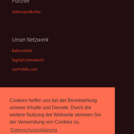
Partner
Videospielkultur
Unser Netzwerk
Ballverliebt
Digitalschmankerl
zurPolitik.com
Über Uns
Cookies helfen uns bei der Bereitstellung
Rebell.at
berichtet seit 2003
unserer Inhalte und Dienste. Durch die
unabhängig über Computer-
weitere Nutzung der Webseite stimmen Sie
und Videospiele. (
Impressum
)
der Verwendung von Cookies zu.
Datenschutzerklärung