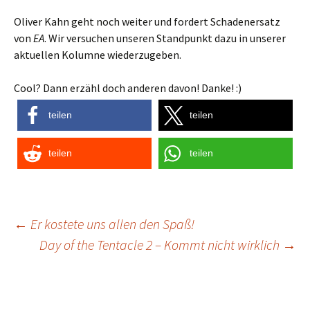
Oliver Kahn geht noch weiter und fordert Schadenersatz
von
EA
. Wir versuchen unseren Standpunkt dazu in unserer
aktuellen Kolumne wiederzugeben.
Cool? Dann erzähl doch anderen davon! Danke! :)
teilen
teilen
teilen
teilen
Post
←
Er kostete uns allen den Spaß!
Day of the Tentacle 2 – Kommt nicht wirklich
→
navigation