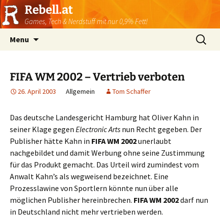
Rebell.at
Games, Tech & Nerdstuff mit nur 0,9% Fett!
Skip
Suchen
Menu
to
nach:
content
FIFA WM 2002 – Vertrieb verboten
26. April 2003
Allgemein
Tom Schaffer
Das deutsche Landesgericht Hamburg hat Oliver Kahn in
seiner Klage gegen
Electronic Arts
nun Recht gegeben. Der
Publisher hätte Kahn in
FIFA WM 2002
unerlaubt
nachgebildet und damit Werbung ohne seine Zustimmung
für das Produkt gemacht. Das Urteil wird zumindest vom
Anwalt Kahn’s als wegweisend bezeichnet. Eine
Prozesslawine von Sportlern könnte nun über alle
möglichen Publisher hereinbrechen.
FIFA WM 2002
darf nun
in Deutschland nicht mehr vertrieben werden.