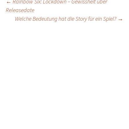
Post
←
Rainbow Six: Lockdown – Gewissheit über
Releasedate
navigation
Welche Bedeutung hat die Story für ein Spiel?
→