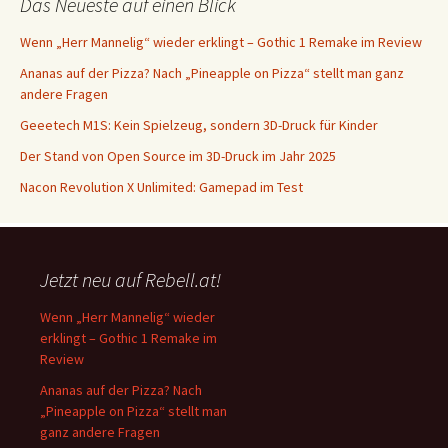
Das Neueste auf einen Blick
Wenn „Herr Mannelig“ wieder erklingt – Gothic 1 Remake im Review
Ananas auf der Pizza? Nach „Pineapple on Pizza“ stellt man ganz
andere Fragen
Geeetech M1S: Kein Spielzeug, sondern 3D-Druck für Kinder
Der Stand von Open Source im 3D-Druck im Jahr 2025
Nacon Revolution X Unlimited: Gamepad im Test
Jetzt neu auf Rebell.at!
Wenn „Herr Mannelig“ wieder
erklingt – Gothic 1 Remake im
Review
Ananas auf der Pizza? Nach
„Pineapple on Pizza“ stellt man
ganz andere Fragen