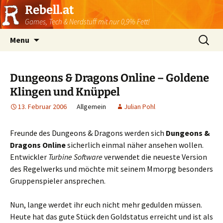
Rebell.at
Games, Tech & Nerdstuff mit nur 0,9% Fett!
Skip
Suchen
Menu
to
nach:
content
Dungeons & Dragons Online – Goldene
Klingen und Knüppel
13. Februar 2006
Allgemein
Julian Pohl
Freunde des Dungeons & Dragons werden sich
Dungeons &
Dragons Online
sicherlich einmal näher ansehen wollen.
Entwickler
Turbine Software
verwendet die neueste Version
des Regelwerks und möchte mit seinem Mmorpg besonders
Gruppenspieler ansprechen.
Nun, lange werdet ihr euch nicht mehr gedulden müssen.
Heute hat das gute Stück den Goldstatus erreicht und ist als