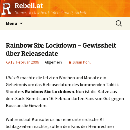
Rebell.at
Games, Tech & Nerdstuff mit nur 0,9% Fett!
Skip
Suchen
Menu
to
nach:
content
Rainbow Six: Lockdown – Gewissheit
über Releasedate
13. Februar 2006
Allgemein
Julian Pohl
Ubisoft
machte die letzten Wochen und Monate ein
Geheimnis um das Releasedatum des kommenden Taktik-
Shooters
Rainbow Six: Lockdown
. Nun ist die Katze aus
dem Sack: Bereits am 16. Februar dürfen Fans von Gut gegen
Böse an die Gewehre.
Während auf Konsoleros nur eine unterirdische KI
Schlagzeilen machte, sollen den Fans der Heimrechner