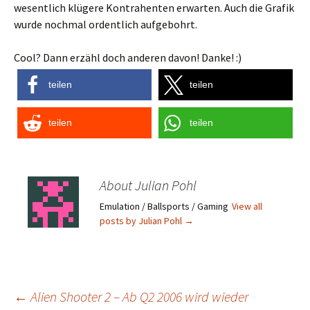
wesentlich klügere Kontrahenten erwarten. Auch die Grafik
wurde nochmal ordentlich aufgebohrt.
Cool? Dann erzähl doch anderen davon! Danke! :)
teilen
teilen
teilen
teilen
About Julian Pohl
Emulation / Ballsports / Gaming
View all
posts by Julian Pohl
→
Post
←
Alien Shooter 2 – Ab Q2 2006 wird wieder