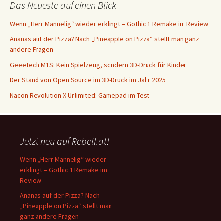
Das Neueste auf einen Blick
Wenn „Herr Mannelig“ wieder erklingt – Gothic 1 Remake im Review
Ananas auf der Pizza? Nach „Pineapple on Pizza“ stellt man ganz
andere Fragen
Geeetech M1S: Kein Spielzeug, sondern 3D-Druck für Kinder
Der Stand von Open Source im 3D-Druck im Jahr 2025
Nacon Revolution X Unlimited: Gamepad im Test
Jetzt neu auf Rebell.at!
Wenn „Herr Mannelig“ wieder
erklingt – Gothic 1 Remake im
Review
Ananas auf der Pizza? Nach
„Pineapple on Pizza“ stellt man
ganz andere Fragen