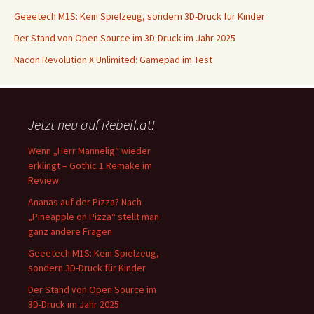
Geeetech M1S: Kein Spielzeug, sondern 3D-Druck für Kinder
Der Stand von Open Source im 3D-Druck im Jahr 2025
Nacon Revolution X Unlimited: Gamepad im Test
Jetzt neu auf Rebell.at!
Wenn „Herr Mannelig“ wieder
erklingt – Gothic 1 Remake im
Review
Ananas auf der Pizza? Nach
„Pineapple on Pizza“ stellt man
ganz andere Fragen
Geeetech M1S: Kein Spielzeug,
sondern 3D-Druck für Kinder
Der Stand von Open Source im
3D-Druck im Jahr 2025