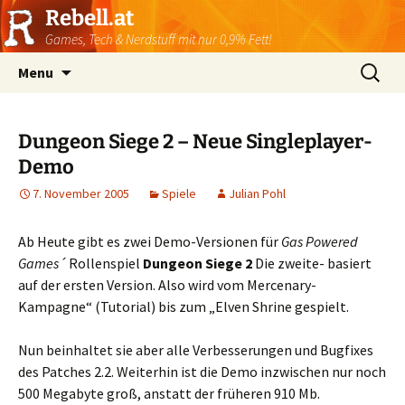
Rebell.at
Games, Tech & Nerdstuff mit nur 0,9% Fett!
Skip
Suchen
Menu
to
nach:
content
Dungeon Siege 2 – Neue Singleplayer-
Demo
7. November 2005
Spiele
Julian Pohl
Ab Heute gibt es zwei Demo-Versionen für
Gas Powered
Games´
Rollenspiel
Dungeon Siege 2
Die zweite- basiert
auf der ersten Version. Also wird vom Mercenary-
Kampagne“ (Tutorial) bis zum „Elven Shrine gespielt.
Nun beinhaltet sie aber alle Verbesserungen und Bugfixes
des Patches 2.2. Weiterhin ist die Demo inzwischen nur noch
500 Megabyte groß, anstatt der früheren 910 Mb.