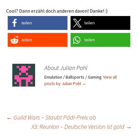
Cool? Dann erzähl doch anderen davon! Danke! :)
teilen
teilen
teilen
teilen
About Julian Pohl
Emulation / Ballsports / Gaming
View all
posts by Julian Pohl
→
Post
←
Guild Wars – Staubt Pädi-Preis ab
X3: Reunion – Deutsche Version ist gold
→
navigation