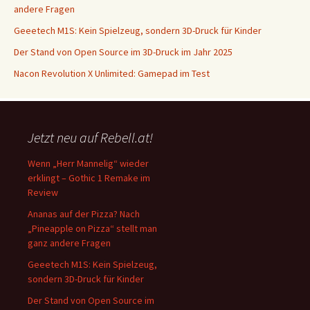
andere Fragen
Geeetech M1S: Kein Spielzeug, sondern 3D-Druck für Kinder
Der Stand von Open Source im 3D-Druck im Jahr 2025
Nacon Revolution X Unlimited: Gamepad im Test
Jetzt neu auf Rebell.at!
Wenn „Herr Mannelig“ wieder
erklingt – Gothic 1 Remake im
Review
Ananas auf der Pizza? Nach
„Pineapple on Pizza“ stellt man
ganz andere Fragen
Geeetech M1S: Kein Spielzeug,
sondern 3D-Druck für Kinder
Der Stand von Open Source im