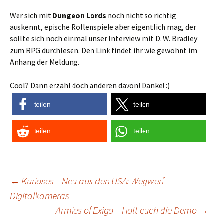
Wer sich mit
Dungeon Lords
noch nicht so richtig
auskennt, epische Rollenspiele aber eigentlich mag, der
sollte sich noch einmal unser Interview mit D. W. Bradley
zum RPG durchlesen. Den Link findet ihr wie gewohnt im
Anhang der Meldung.
Cool? Dann erzähl doch anderen davon! Danke! :)
teilen
teilen
teilen
teilen
Post
←
Kurioses – Neu aus den USA: Wegwerf-
Digitalkameras
navigation
Armies of Exigo – Holt euch die Demo
→