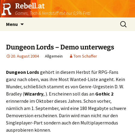
Rebell.at
Games, Tech & Nerdstuff mit nur 0,9% Fett!
Skip
Suchen
Menu
to
nach:
content
Dungeon Lords – Demo unterwegs
20. August 2004
Allgemein
Tom Schaffer
Dungeon Lords
gehört in diesem Herbst für RPG-Fans
ganz nach oben, was ihre Most Wanted-Liste angeht. Kein
Wunder, schließlich stammt es von Genre-Urgestein D. W.
Bradley (
Wizardry
,
). Erscheinen soll das an
Gothic 2
erinnernde im Oktober dieses Jahres. Schon vorher,
nämlich am 1. September, wird eine 180 Megabyte schwere
Demoversion erscheinen. Darin wird man nicht nur den
Singleplayer-Part sondern auch den Multiplayermodus
ausprobieren können.