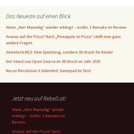
Das Neueste auf einen Blick
Wenn „Herr Mannelig“ wieder erklingt – Gothic 1 Remake im Review
Ananas auf der Pizza? Nach „Pineapple on Pizza“ stellt man ganz
andere Fragen
Geeetech M1S: Kein Spielzeug, sondern 3D-Druck für Kinder
Der Stand von Open Source im 3D-Druck im Jahr 2025
Nacon Revolution X Unlimited: Gamepad im Test
Jetzt neu auf Rebell.at!
Wenn „Herr Mannelig“ wieder
erklingt – Gothic 1 Remake im
Review
Ananas auf der Pizza? Nach