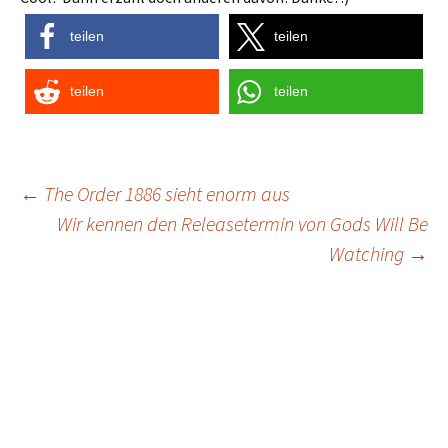
teilen
teilen
teilen
teilen
Post
←
The Order 1886 sieht enorm aus
Wir kennen den Releasetermin von Gods Will Be
navigation
Watching
→