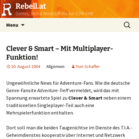
Rebell.at
Games, Tech & Nerdstuff mit nur 0,9% Fett!
Skip
Suchen
Menu
to
nach:
content
Clever & Smart – Mit Multiplayer-
Funktion!
20. August 2004
Allgemein
Tom Schaffer
Ungewöhnliche News für Adventure-Fans. Wie die deutsche
Genre-Fansite
Adventure-Treff
vermeldet, wird das mit
Spannung erwartete Spiel zu
Clever & Smart
neben einem
traditionellen Singleplayer-Teil auch eine
Mehrspielerfunktion enthalten.
Dort soll man die beiden Taugenichtse im Dienste des T.I.A.-
Geheimdienstes kooperativ über Internet und Netzwerk