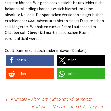
steuern können. Wie genau das aussieht ist uns leider nicht
bekannt. Allerdings handelt es sich hierbei um keine
absolute Neuheit. Die spanischen Versionen einiger bisher
erschienener
C&S
-Adventures bieten dieses Feature schon
seit längerem. Wir halten euch auf dem Laufenden. Im
Oktober soll
Clever & Smart
im deutschen Raum
veröffentlicht werden.
Cool? Dann erzähl doch anderen davon! Danke! :)
teilen
teilen
teilen
teilen
Post
←
Kurioses – Xbox am Eidos-Stand gemopst
Kurioses – Neu aus den USA: Wegwerf-