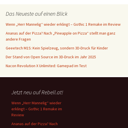
Das Neueste auf einen Blick
Wenn „Herr Mannelig“ wieder erklingt – Gothic 1 Remake im Review
Ananas auf der Pizza? Nach „Pineapple on Pizza“ stellt man ganz
andere Fragen
Geeetech M1S: Kein Spielzeug, sondern 3D-Druck für Kinder
Der Stand von Open Source im 3D-Druck im Jahr 2025
Nacon Revolution X Unlimited: Gamepad im Test
Jetzt neu auf Rebell.at!
Wenn „Herr Mannelig“ wieder
erklingt – Gothic 1 Remake im
Review
Ananas auf der Pizza? Nach