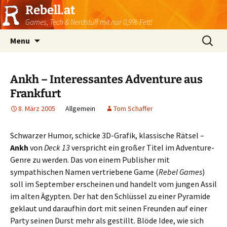
Rebell.at
Games, Tech & Nerdstuff mit nur 0,9% Fett!
Skip
Suchen
Menu
to
nach:
content
Ankh – Interessantes Adventure aus
Frankfurt
8. März 2005
Allgemein
Tom Schaffer
Schwarzer Humor, schicke 3D-Grafik, klassische Rätsel –
Ankh
von
Deck 13
verspricht ein großer Titel im Adventure-
Genre zu werden. Das von einem Publisher mit
sympathischen Namen vertriebene Game (
Rebel Games
)
soll im September erscheinen und handelt vom jungen Assil
im alten Ägypten. Der hat den Schlüssel zu einer Pyramide
geklaut und daraufhin dort mit seinen Freunden auf einer
Party seinen Durst mehr als gestillt. Blöde Idee, wie sich