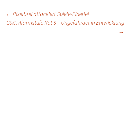
Post
←
Pixelbrei attackiert Spiele-Einerlei
C&C: Alarmstufe Rot 3 – Ungefährdet in Entwicklung
navigation
→