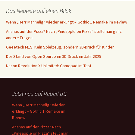
Das Neueste auf einen Blick
Wenn „Herr Mannelig“ wieder erklingt – Gothic 1 Remake im Review
Ananas auf der Pizza? Nach „Pineapple on Pizza“ stellt man ganz
andere Fragen
Geeetech M1S: Kein Spielzeug, sondern 3D-Druck für Kinder
Der Stand von Open Source im 3D-Druck im Jahr 2025
Nacon Revolution X Unlimited: Gamepad im Test
Jetzt neu auf Rebell.at!
Wenn „Herr Mannelig“ wieder
erklingt – Gothic 1 Remake im
Review
Ananas auf der Pizza? Nach
„Pineapple on Pizza“ stellt man