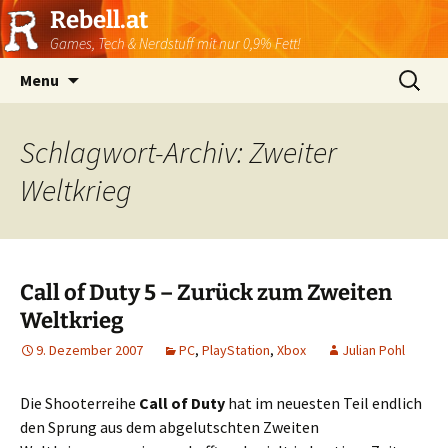
Rebell.at
Games, Tech & Nerdstuff mit nur 0,9% Fett!
Skip
Suchen
Menu
to
nach:
content
Schlagwort-Archiv: Zweiter
Weltkrieg
Call of Duty 5 – Zurück zum Zweiten
Weltkrieg
9. Dezember 2007
PC
,
PlayStation
,
Xbox
Julian Pohl
Die Shooterreihe
Call of Duty
hat im neuesten Teil endlich
den Sprung aus dem abgelutschten Zweiten