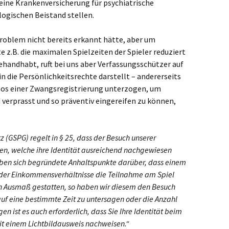
ine Krankenversicherung für psychiatrische
ogischen Beistand stellen.
Problem nicht bereits erkannt hätte, aber um
 z.B. die maximalen Spielzeiten der Spieler reduziert
 gehandhabt, ruft bei uns aber Verfassungsschützer auf
 in die Persönlichkeitsrechte darstellt – andererseits
inos einer Zwangsregistrierung unterzogen, um
 verprasst und so präventiv eingereifen zu können,
z (GSPG) regelt in § 25, dass der Besuch unserer
en, welche ihre Identität ausreichend nachgewiesen
ben sich begründete Anhaltspunkte darüber, dass einem
oder Einkommensverhältnisse die Teilnahme am Spiel
en Ausmaß gestatten, so haben wir diesem den Besuch
uf eine bestimmte Zeit zu untersagen oder die Anzahl
 ist es auch erforderlich, dass Sie Ihre Identität beim
it einem Lichtbildausweis nachweisen.“