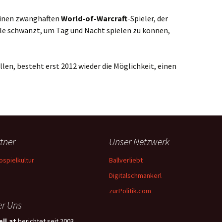
einen zwanghaften
World-of-Warcraft
-Spieler, der
le schwänzt, um Tag und Nacht spielen zu können,
llen, besteht erst 2012 wieder die Möglichkeit, einen
tner
Unser Netzwerk
ospielkultur
Ballverliebt
Digitalschmankerl
zurPolitik.com
r Uns
ll.at
berichtet seit 2003