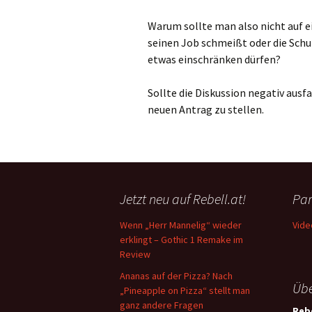
Warum sollte man also nicht auf 
seinen Job schmeißt oder die Schu
etwas einschränken dürfen?
Sollte die Diskussion negativ ausfa
neuen Antrag zu stellen.
Jetzt neu auf Rebell.at!
Par
Wenn „Herr Mannelig“ wieder
Vide
erklingt – Gothic 1 Remake im
Review
Ananas auf der Pizza? Nach
Übe
„Pineapple on Pizza“ stellt man
ganz andere Fragen
Rebe