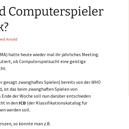
nd Computerspieler
k?
ied Arnold
MA) hatte heute wieder mal ihr jährliches Meeting.
tiert, ob Computerspielsucht eine geistige
cht.
r gesagt zwanghaftes Spielen) bereits von der
WHO
rd, ist das beim zwanghaften Spielen von
is Ende der Woche soll nun darüber entschieden
ht in den
ICD
(der Klassifikationskatalog für
n werden soll.
enzen, so könnte man z.B.