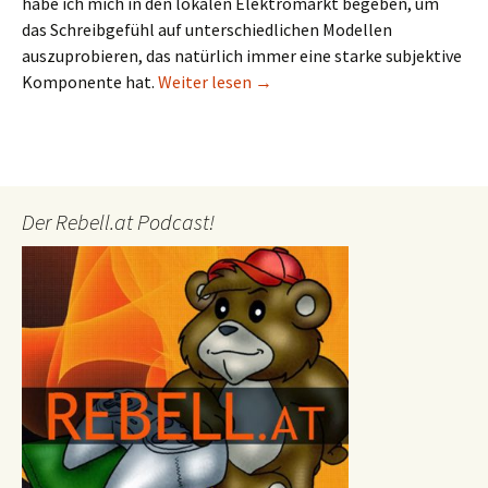
habe ich mich in den lokalen Elektromarkt begeben, um
das Schreibgefühl auf unterschiedlichen Modellen
auszuprobieren, das natürlich immer eine starke subjektive
Keyboard-Test: Razer Blackwi
Komponente hat.
Weiter lesen
→
Der Rebell.at Podcast!