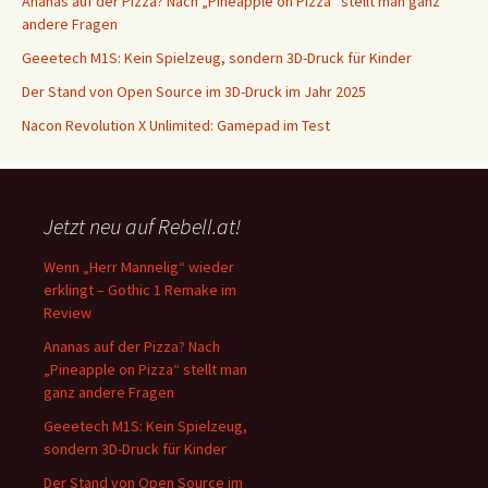
Ananas auf der Pizza? Nach „Pineapple on Pizza“ stellt man ganz
andere Fragen
Geeetech M1S: Kein Spielzeug, sondern 3D-Druck für Kinder
Der Stand von Open Source im 3D-Druck im Jahr 2025
Nacon Revolution X Unlimited: Gamepad im Test
Jetzt neu auf Rebell.at!
Wenn „Herr Mannelig“ wieder
erklingt – Gothic 1 Remake im
Review
Ananas auf der Pizza? Nach
„Pineapple on Pizza“ stellt man
ganz andere Fragen
Geeetech M1S: Kein Spielzeug,
sondern 3D-Druck für Kinder
Der Stand von Open Source im