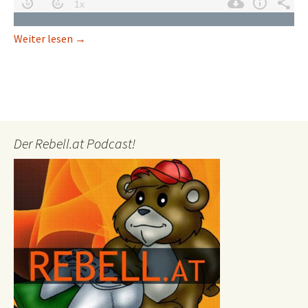
Spoxel: Minecraft mit selbst programmierten Za
Weiter lesen
→
Der Rebell.at Podcast!