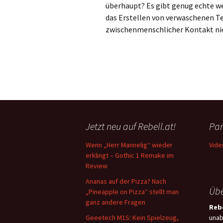
überhaupt? Es gibt genug echte w
das Erstellen von verwaschenen Te
zwischenmenschlicher Kontakt ni
Jetzt neu auf Rebell.at!
Par
Wenn „Herr Mannelig“ wieder
Vide
erklingt – Gothic 1 Remake im
Review
Ananas auf der Pizza? Nach
Übe
„Pineapple on Pizza“ stellt man
ganz andere Fragen
Rebe
Geeetech M1S: Kein Spielzeug,
unab