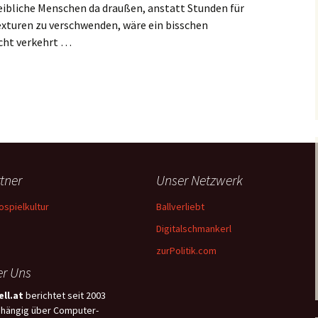
eibliche Menschen da draußen, anstatt Stunden für
xturen zu verschwenden, wäre ein bisschen
cht verkehrt …
tner
Unser Netzwerk
ospielkultur
Ballverliebt
Digitalschmankerl
zurPolitik.com
r Uns
ll.at
berichtet seit 2003
hängig über Computer-