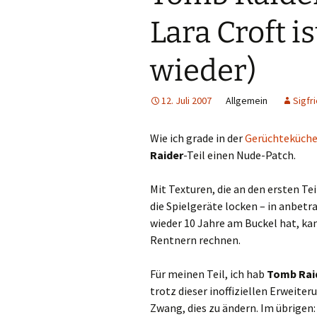
Lara Croft i
wieder)
12. Juli 2007
Allgemein
Sigfr
Wie ich grade in der
Gerüchteküch
Raider
-Teil einen Nude-Patch.
Mit Texturen, die an den ersten Te
die Spielgeräte locken – in anbetr
wieder 10 Jahre am Buckel hat, ka
Rentnern rechnen.
Für meinen Teil, ich hab
Tomb Raid
trotz dieser inoffiziellen Erweite
Zwang, dies zu ändern. Im übrigen