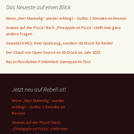
Das Neueste auf einen Blick
Wenn „Herr Mannelig“ wieder erklingt – Gothic 1 Remake im Review
Ananas auf der Pizza? Nach „Pineapple on Pizza“ stellt man ganz
andere Fragen
Geeetech M1S: Kein Spielzeug, sondern 3D-Druck für Kinder
Der Stand von Open Source im 3D-Druck im Jahr 2025
Nacon Revolution X Unlimited: Gamepad im Test
Jetzt neu auf Rebell.at!
Wenn „Herr Mannelig“ wieder
erklingt – Gothic 1 Remake im
Review
Ananas auf der Pizza? Nach
„Pineapple on Pizza“ stellt man