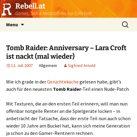
Rebell.at
Games, Tech & Nerdstuff mit nur 0,9% Fett!
Skip
Suchen
Menu
to
nach:
content
Tomb Raider: Anniversary – Lara Croft
ist nackt (mal wieder)
12. Juli 2007
Allgemein
Sigfried Arnold
Wie ich grade in der
Gerüchteküche
gelesen habe, gibt’s
auch für den neuesten
Tomb Raider
-Teil einen Nude-Patch.
Mit Texturen, die an den ersten Teil erinnern, will man nun
offenbar notgeile Renter an die Spielgeräte locken – in
anbetracht der Tatsache, dass der erste Teil nun auch schon
wieder 10 Jahre am Buckel hat, kann sich meine Generation
ja schon zu den Gamer-Rentnern rechnen.