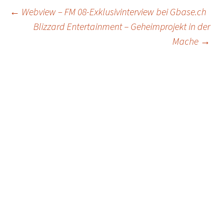
Post
←
Webview – FM 08-Exklusivinterview bei Gbase.ch
Blizzard Entertainment – Geheimprojekt in der
navigation
Mache
→