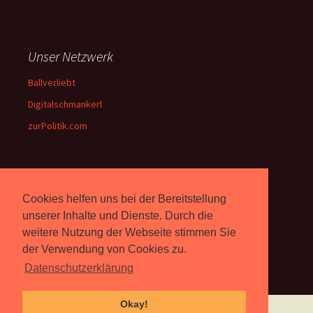
Unser Netzwerk
Ballverliebt
Digitalschmankerl
zurPolitik.com
Über Uns
Cookies helfen uns bei der Bereitstellung
Rebell.at
berichtet seit 2003
unserer Inhalte und Dienste. Durch die
unabhängig über Computer-
weitere Nutzung der Webseite stimmen Sie
und Videospiele. (
Impressum
)
der Verwendung von Cookies zu.
Datenschutzerklärung
Okay!