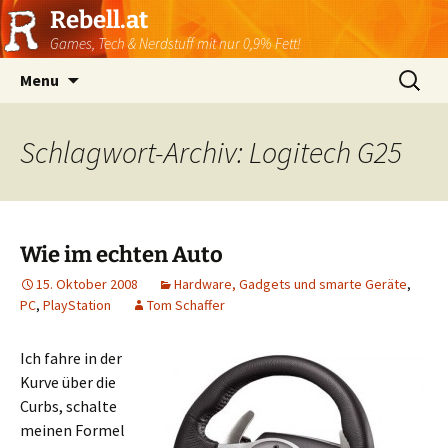
Rebell.at
Games, Tech & Nerdstuff mit nur 0,9% Fett!
Skip
Suchen
Menu
to
nach:
content
Schlagwort-Archiv: Logitech G25
Wie im echten Auto
15. Oktober 2008
Hardware, Gadgets und smarte Geräte
,
PC
,
PlayStation
Tom Schaffer
Ich fahre in der
Kurve über die
Curbs, schalte
meinen Formel