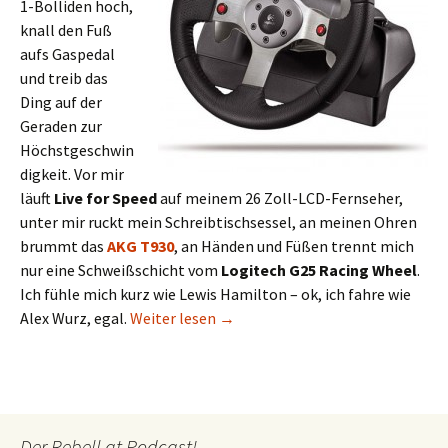
1-Bolliden hoch,
knall den Fuß
aufs Gaspedal
und treib das
Ding auf der
Geraden zur
Höchstgeschwin
digkeit. Vor mir
läuft
Live for Speed
auf meinem 26 Zoll-LCD-Fernseher,
unter mir ruckt mein Schreibtischsessel, an meinen Ohren
brummt das
AKG T930
, an Händen und Füßen trennt mich
nur eine Schweißschicht vom
Logitech G25 Racing Wheel
.
Ich fühle mich kurz wie Lewis Hamilton – ok, ich fahre wie
Wie im echten Auto
Alex Wurz, egal.
Weiter lesen
→
Der Rebell.at Podcast!