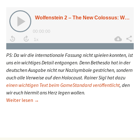
PS: Da wir die internationale Fassung nicht spielen konnten, ist
uns ein wichtiges Detail entgangen. Denn Bethesda hat in der
deutschen Ausgabe nicht nur Nazisymbole gestrichen, sondern
auch alle Verweise auf den Holocaust. Rainer Sigl hat dazu
einen wichtigen Text beim GameStandard veröffentlicht
, den
wir euch hiermit ans Herz legen wollen.
Wolfenstein 2 – The New Colossus: Wie viele Hake
Weiter lesen
→