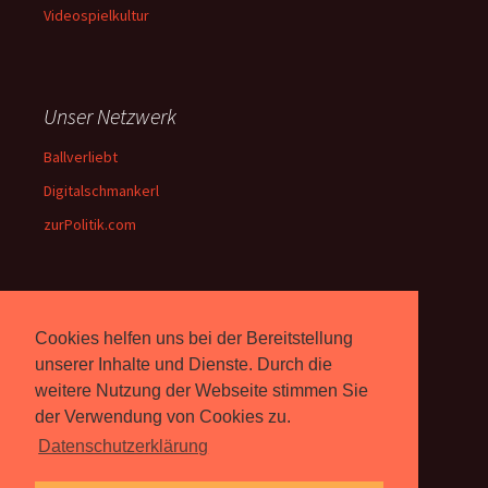
Videospielkultur
Unser Netzwerk
Ballverliebt
Digitalschmankerl
zurPolitik.com
Über Uns
Cookies helfen uns bei der Bereitstellung
Rebell.at
berichtet seit 2003
unserer Inhalte und Dienste. Durch die
unabhängig über Computer-
weitere Nutzung der Webseite stimmen Sie
und Videospiele. (
Impressum
)
der Verwendung von Cookies zu.
Datenschutzerklärung