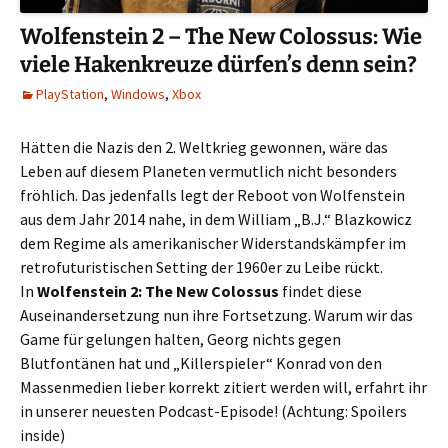
Wolfenstein 2 – The New Colossus: Wie
viele Hakenkreuze dürfen’s denn sein?
PlayStation
,
Windows
,
Xbox
Hätten die Nazis den 2. Weltkrieg gewonnen, wäre das
Leben auf diesem Planeten vermutlich nicht besonders
fröhlich. Das jedenfalls legt der Reboot von Wolfenstein
aus dem Jahr 2014 nahe, in dem William „B.J.“ Blazkowicz
dem Regime als amerikanischer Widerstandskämpfer im
retrofuturistischen Setting der 1960er zu Leibe rückt.
In
Wolfenstein 2: The New Colossus
findet diese
Auseinandersetzung nun ihre Fortsetzung. Warum wir das
Game für gelungen halten, Georg nichts gegen
Blutfontänen hat und „Killerspieler“ Konrad von den
Massenmedien lieber korrekt zitiert werden will, erfahrt ihr
in unserer neuesten Podcast-Episode! (Achtung: Spoilers
inside)