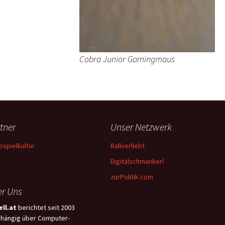
Cobra Junior Gamingmaus
tner
Unser Netzwerk
ospielkultur
Ballverliebt
Digitalschmankerl
zurPolitik.com
r Uns
ll.at
berichtet seit 2003
hängig über Computer-