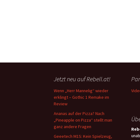
Jetzt neu auf Rebell.at!
Par
Wenn „Herr Mannelig“ wieder
Vide
erklingt – Gothic 1 Remake im
Review
Ananas auf der Pizza? Nach
Übe
„Pineapple on Pizza“ stellt man
ganz andere Fragen
Rebe
unab
Geeetech M1S: Kein Spielzeug,