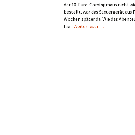
der 10-Euro-Gamingmaus nicht wi
bestellt, war das Steuergerät aus 
Wochen später da. Wie das Abenteue
Cobra Junior, d
hier.
Weiter lesen
→