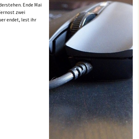
derstehen. Ende Mai
Fernost zwei
r endet, lest ihr
ie 10-Euro-Gamingmaus (mit Unboxing-Video)