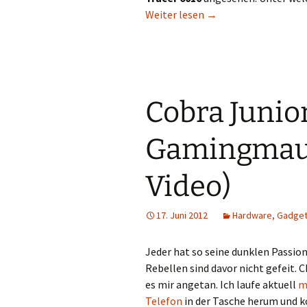
Philips DVT 6010 im 
Weiter lesen
→
Cobra Junior
Gamingmaus
Video)
17. Juni 2012
Hardware, Gadget
Jeder hat so seine dunklen Passio
Rebellen sind davor nicht gefeit.
es mir angetan. Ich laufe aktuell
m
Telefon
in der Tasche herum und k