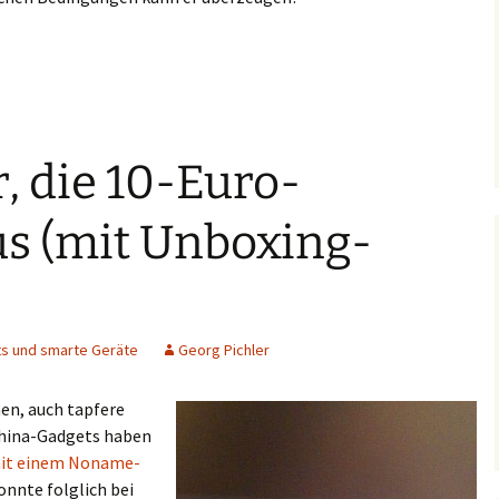
Test: Diktiergerät mit Zoom
, die 10-Euro-
 (mit Unboxing-
s und smarte Geräte
Georg Pichler
nen, auch tapfere
 China-Gadgets haben
it einem Noname-
onnte folglich bei