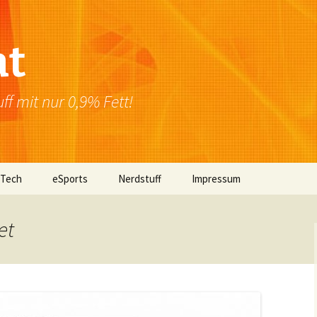
at
f mit nur 0,9% Fett!
 Tech
eSports
Nerdstuff
Impressum
Windows
Newsletter
Datenschutzerklärung
et
Mac OS
Linux
Browser