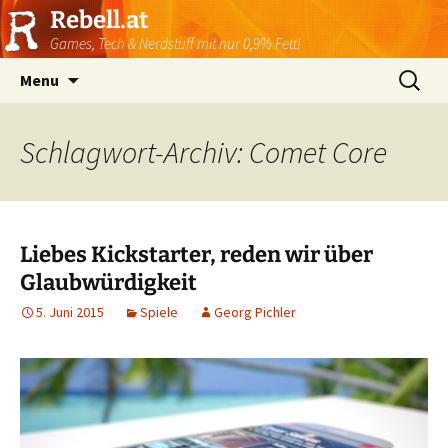
Rebell.at
Games, Tech & Nerdstuff mit nur 0,9% Fett!
Skip
Suchen
Menu
to
nach:
content
Schlagwort-Archiv: Comet Core
Liebes Kickstarter, reden wir über
Glaubwürdigkeit
5. Juni 2015
Spiele
Georg Pichler