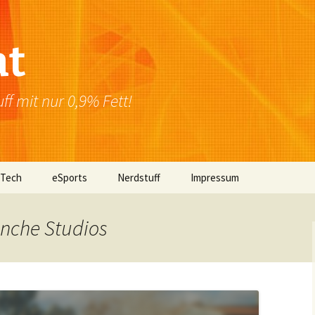
at
f mit nur 0,9% Fett!
 Tech
eSports
Nerdstuff
Impressum
Windows
Newsletter
Datenschutzerklärung
anche Studios
Mac OS
Linux
Browser