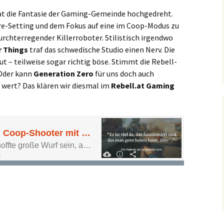
t die Fantasie der Gaming-Gemeinde hochgedreht.
e-Setting und dem Fokus auf eine im Coop-Modus zu
furchterregender Killerroboter. Stilistisch irgendwo
r Things
traf das schwedische Studio einen Nerv. Die
ut – teilweise sogar richtig böse. Stimmt die Rebell-
 Oder kann
Generation Zero
für uns doch auch
k wert? Das klären wir diesmal im
Rebell.at Gaming
p-Shooter mit schönem Setting und guten Ideen (aber…?)