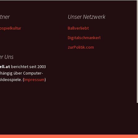
tner
Unser Netzwerk
ospielkultur
Ballverliebt
Digitalschmankerl
zurPolitik.com
r Uns
ll.at
berichtet seit 2003
hängig über Computer-
Videospiele. (
Impressum
)