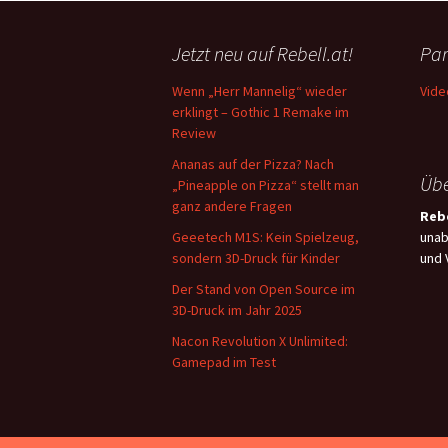
Jetzt neu auf Rebell.at!
Par
Wenn „Herr Mannelig“ wieder
Vide
erklingt – Gothic 1 Remake im
Review
Ananas auf der Pizza? Nach
Übe
„Pineapple on Pizza“ stellt man
ganz andere Fragen
Rebe
Geeetech M1S: Kein Spielzeug,
unab
sondern 3D-Druck für Kinder
und 
Der Stand von Open Source im
3D-Druck im Jahr 2025
Nacon Revolution X Unlimited:
Gamepad im Test