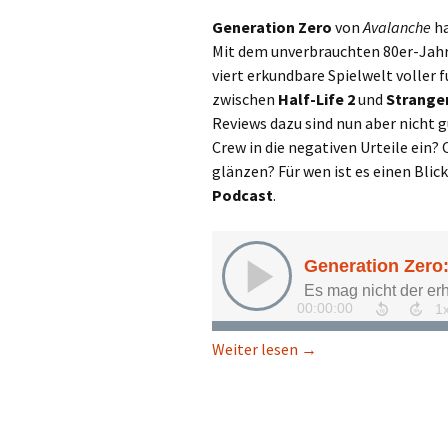
Generation Zero
von
Avalanche
ha
Mit dem unverbrauchten 80er-Jahr
viert erkundbare Spielwelt voller 
zwischen
Half-Life 2
und
Strange
Reviews dazu sind nun aber nicht g
Crew in die negativen Urteile ein?
glänzen? Für wen ist es einen Blic
Podcast
.
Generation Zero: Coo
Weiter lesen
→