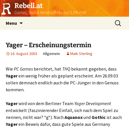
Rebell.at
Games, Tech & Nerdstuff mit nur 0,9% Fett!
Skip
Suchen
Menu
to
nach:
content
Yager – Erscheinungstermin
16. August 2003
Allgemein
Maik Sterling
Wie
PC Games
berichtet, hat
THQ
bekannt gegeben, dass
Yager
ein wenig früher als geplant erscheint. Am 26.09.03
sollen demnach endlich auch die PC-Jünger in den Genuss
kommen.
Yager
wird von dem Berliner Team
Yager Development
entwickelt (faszinierender Einfall, sich nach dem Spiel zu
nennen, nicht war? *g*). Nach
Aquanox
und
Gothic
ist auch
Yager
ein Beweis dafür, dass gute Spiele aus Germany