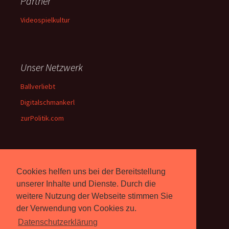
Partner
Videospielkultur
Unser Netzwerk
Ballverliebt
Digitalschmankerl
zurPolitik.com
Über Uns
Cookies helfen uns bei der Bereitstellung
Rebell.at
berichtet seit 2003
unserer Inhalte und Dienste. Durch die
unabhängig über Computer-
weitere Nutzung der Webseite stimmen Sie
und Videospiele. (
Impressum
)
der Verwendung von Cookies zu.
Datenschutzerklärung