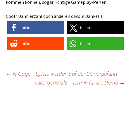
kommen können, sogar richtige Gameplay-Perlen.
Cool? Dann erzähl doch anderen davon! Danke! :)
teilen
teilen
teilen
teilen
Post
←
N-Gage – Spiele werden auf der GC vorgeführt
C&C: Generals – Termin für die Demo
→
navigation