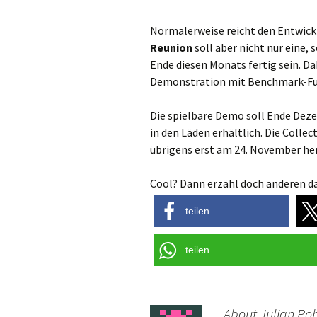
Normalerweise reicht den Entwick
Reunion
soll aber nicht nur eine,
Ende diesen Monats fertig sein. Da
Demonstration mit Benchmark-Fu
Die spielbare Demo soll Ende Dezem
in den Läden erhältlich. Die Coll
übrigens erst am 24. November he
Cool? Dann erzähl doch anderen da
teilen
teilen
About Julian Poh