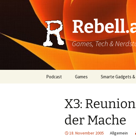
Rebell.
Games, Tech & Nerdstuf
Skip
Podcast
Games
Smarte Gadgets &
to
content
Super einfach: So hört
PC
man Podcasts!
X3: Reunion
Xbox
der Mache
PlayStation
Mobile
18. November 2005
Allgemein