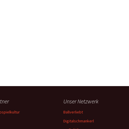
tner
Unser Netzwerk
ospielkultur
Ballverliebt
Digitalschmankerl