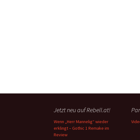
Jetzt neu auf Rebell.at!
Par
Wenn „Herr Mannelig“ wieder
Vide
erklingt – Gothic 1 Remake im
Review