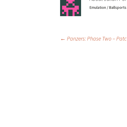
Emulation / Ballsport
Post
←
Panzers: Phase Two – Patch 
navigation