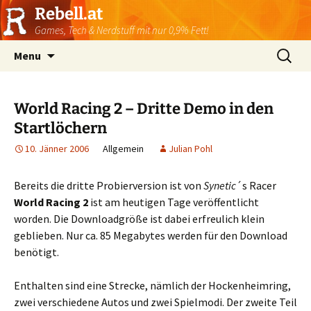
Rebell.at
Games, Tech & Nerdstuff mit nur 0,9% Fett!
Skip
Suchen
Menu
to
nach:
content
World Racing 2 – Dritte Demo in den
Startlöchern
10. Jänner 2006
Allgemein
Julian Pohl
Bereits die dritte Probierversion ist von
Synetic
´s Racer
World Racing 2
ist am heutigen Tage veröffentlicht
worden. Die Downloadgröße ist dabei erfreulich klein
geblieben. Nur ca. 85 Megabytes werden für den Download
benötigt.
Enthalten sind eine Strecke, nämlich der Hockenheimring,
zwei verschiedene Autos und zwei Spielmodi. Der zweite Teil