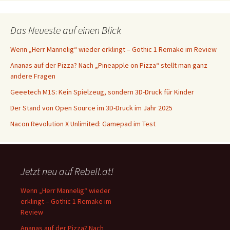
Das Neueste auf einen Blick
Wenn „Herr Mannelig“ wieder erklingt – Gothic 1 Remake im Review
Ananas auf der Pizza? Nach „Pineapple on Pizza“ stellt man ganz
andere Fragen
Geeetech M1S: Kein Spielzeug, sondern 3D-Druck für Kinder
Der Stand von Open Source im 3D-Druck im Jahr 2025
Nacon Revolution X Unlimited: Gamepad im Test
Jetzt neu auf Rebell.at!
Wenn „Herr Mannelig“ wieder
erklingt – Gothic 1 Remake im
Review
Ananas auf der Pizza? Nach