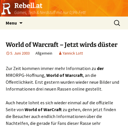
Rebell.at
Games, Tech & Nerdstuff mit nur 0,9% Fett!
Skip
Suchen
Menu
to
nach:
content
World of Warcraft – Jetzt wirds düster
5. Juni 2003
Allgemein
Yannick Lott
Zur Zeit kommen immer mehr Information zu
der
MMORPG-Hoffnung,
World of Warcraft
, an die
Öffentlichkeit. Erst gestern wurden wieder neue Bilder und
Informationen drei neuen Rassen online gestellt.
Auch heute lohnt es sich wieder einmal auf die offizielle
Seite von
World of WarCraft
zu gehen, denn jetzt finden
die Besucher auch endlich Informationen über die
Nachtelfen, die gerade für Fans dieser Rasse sehr