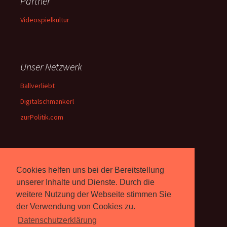
Partner
Videospielkultur
Unser Netzwerk
Ballverliebt
Digitalschmankerl
zurPolitik.com
Über Uns
Cookies helfen uns bei der Bereitstellung
Rebell.at
berichtet seit 2003
unserer Inhalte und Dienste. Durch die
unabhängig über Computer-
weitere Nutzung der Webseite stimmen Sie
und Videospiele. (
Impressum
)
der Verwendung von Cookies zu.
Datenschutzerklärung