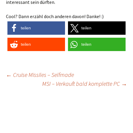
interessant sein dürften.
Cool? Dann erzähl doch anderen davon! Danke! :)
teilen
teilen
teilen
teilen
Post
←
Cruise Missiles – Selfmade
MSI – Verkauft bald komplette PC
→
navigation