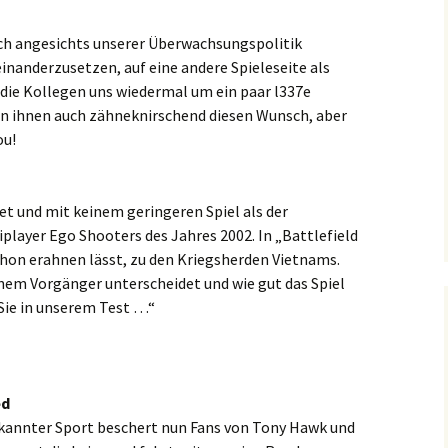
ich angesichts unserer Überwachsungspolitik
nanderzusetzen, auf eine andere Spieleseite als
die Kollegen uns wiedermal um ein paar l337e
len ihnen auch zähneknirschend diesen Wunsch, aber
ou!
net und mit keinem geringeren Spiel als der
player Ego Shooters des Jahres 2002. In „Battlefield
hon erahnen lässt, zu den Kriegsherden Vietnams.
nem Vorgänger unterscheidet und wie gut das Spiel
 Sie in unserem Test …“
ed
ekannter Sport beschert nun Fans von Tony Hawk und