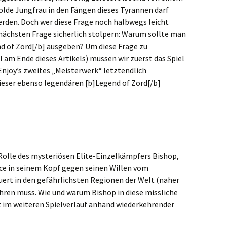
holde Jungfrau in den Fängen dieses Tyrannen darf
erden. Doch wer diese Frage noch halbwegs leicht
nächsten Frage sicherlich stolpern: Warum sollte man
nd of Zord[/b] ausgeben? Um diese Frage zu
 am Ende dieses Artikels) müssen wir zuerst das Spiel
Enjoy’s zweites „Meisterwerk“ letztendlich
dieser ebenso legendären [b]Legend of Zord[/b]
e Rolle des mysteriösen Elite-Einzelkämpfers Bishop,
face in seinem Kopf gegen seinen Willen vom
uert in den gefährlichsten Regionen der Welt (naher
ühren muss. Wie und warum Bishop in diese missliche
t im weiteren Spielverlauf anhand wiederkehrender