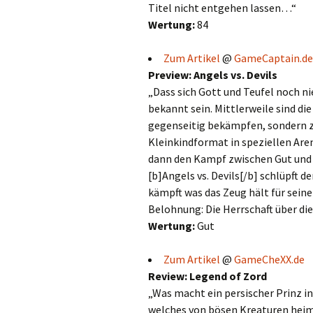
Titel nicht entgehen lassen…“
Wertung:
84
Zum Artikel
@
GameCaptain.de
Preview: Angels vs. Devils
„Dass sich Gott und Teufel noch ni
bekannt sein. Mittlerweile sind die
gegenseitig bekämpfen, sondern z
Kleinkindformat in speziellen Are
dann den Kampf zwischen Gut und B
[b]Angels vs. Devils[/b] schlüpft de
kämpft was das Zeug hält für sein
Belohnung: Die Herrschaft über di
Wertung:
Gut
Zum Artikel
@
GameCheXX.de
Review: Legend of Zord
„Was macht ein persischer Prinz in 
welches von bösen Kreaturen heimg