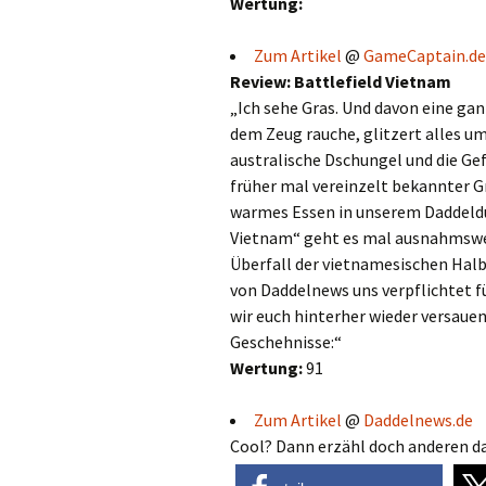
Wertung:
Zum Artikel
@
GameCaptain.de
Review: Battlefield Vietnam
„Ich sehe Gras. Und davon eine ga
dem Zeug rauche, glitzert alles um
australische Dschungel und die G
früher mal vereinzelt bekannter 
warmes Essen in unserem Daddeldu
Vietnam“ geht es mal ausnahmswe
Überfall der vietnamesischen Halbi
von Daddelnews uns verpflichtet f
wir euch hinterher wieder versaue
Geschehnisse:“
Wertung:
91
Zum Artikel
@
Daddelnews.de
Cool? Dann erzähl doch anderen da