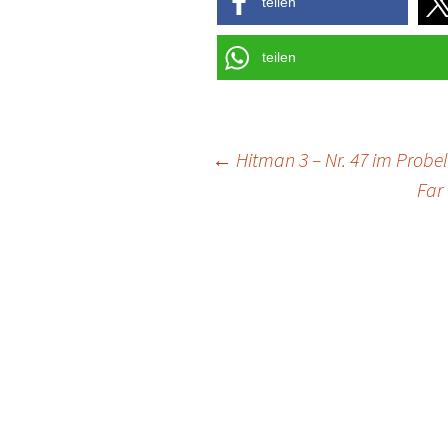
teilen
teilen
Post
←
Hitman 3 – Nr. 47 im Probe
Far 
navigation