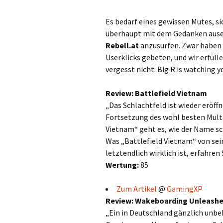
Es bedarf eines gewissen Mutes, s
überhaupt mit dem Gedanken ausei
Rebell.at
anzusurfen. Zwar haben 
Userklicks gebeten, und wir erfül
vergesst nicht: Big R is watching y
Review: Battlefield Vietnam
„Das Schlachtfeld ist wieder eröff
Fortsetzung des wohl besten Multi
Vietnam“ geht es, wie der Name sc
Was „Battlefield Vietnam“ von sei
letztendlich wirklich ist, erfahren
Wertung:
85
Zum Artikel
@
GamingXP
Review: Wakeboarding Unleash
„Ein in Deutschland gänzlich unb