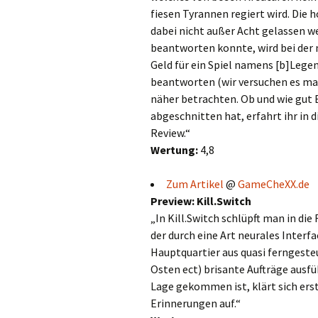
fiesen Tyrannen regiert wird. Die 
dabei nicht außer Acht gelassen w
beantworten konnte, wird bei der 
Geld für ein Spiel namens [b]Lege
beantworten (wir versuchen es mal
näher betrachten. Ob und wie gut 
abgeschnitten hat, erfahrt ihr in 
Review.“
Wertung:
4,8
Zum Artikel
@
GameCheXX.de
Preview: Kill.Switch
„In Kill.Switch schlüpft man in di
der durch eine Art neurales Inter
Hauptquartier aus quasi ferngeste
Osten ect) brisante Aufträge ausf
Lage gekommen ist, klärt sich ers
Erinnerungen auf.“