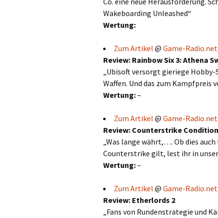
Co. eine neue Herausforderung. Sc
Wakeboarding Unleashed“
Wertung:
Zum Artikel
@
Game-Radio.net
Review: Rainbow Six 3: Athena S
„Ubisoft versorgt gieriege Hobby
Waffen. Und das zum Kampfpreis von
Wertung:
–
Zum Artikel
@
Game-Radio.net
Review: Counterstrike Condition
„Was lange währt,…. Ob dies auch 
Counterstrike gilt, lest ihr in uns
Wertung:
–
Zum Artikel
@
Game-Radio.net
Review: Etherlords 2
„Fans von Rundenstrategie und Käm