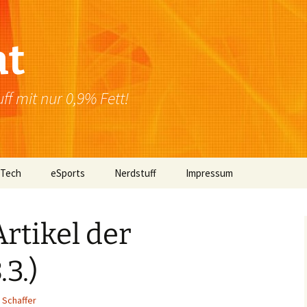
at
f mit nur 0,9% Fett!
 Tech
eSports
Nerdstuff
Impressum
Windows
Newsletter
Datenschutzerklärung
rtikel der
Mac OS
.3.)
Linux
Browser
 Schaffer