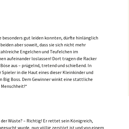
e besonders gut leiden konnten, dürfte hinlänglich
 beiden aber soweit, dass sie sich nicht mehr
ahlreiche Engelchen und Teufelchen im
nen aufeinander loslassen! Dort tragen die Racker
öse aus – prügelnd, tretend und schießend. In
r Spieler in die Haut eines dieser Kleinkinder und
en Big Boss. Dem Gewinner winkt eine stattliche
e Menschheit!“
der Wüste? – Richtig! Er rettet sein Königreich,
esucht wurde, nun völlig zerstört ist und von einem