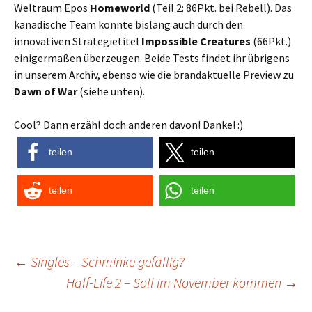
Weltraum Epos
Homeworld
(Teil 2: 86Pkt. bei Rebell). Das
kanadische Team konnte bislang auch durch den
innovativen Strategietitel
Impossible Creatures
(66Pkt.)
einigermaßen überzeugen. Beide Tests findet ihr übrigens
in unserem Archiv, ebenso wie die brandaktuelle Preview zu
Dawn of War
(siehe unten).
Cool? Dann erzähl doch anderen davon! Danke! :)
teilen
teilen
teilen
teilen
Post
←
Singles – Schminke gefällig?
Half-Life 2 – Soll im November kommen
→
navigation