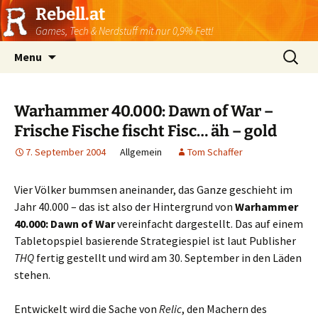
Rebell.at
Games, Tech & Nerdstuff mit nur 0,9% Fett!
Skip
Suchen
Menu
to
nach:
content
Warhammer 40.000: Dawn of War –
Frische Fische fischt Fisc… äh – gold
7. September 2004
Allgemein
Tom Schaffer
Vier Völker bummsen aneinander, das Ganze geschieht im
Jahr 40.000 – das ist also der Hintergrund von
Warhammer
40.000: Dawn of War
vereinfacht dargestellt. Das auf einem
Tabletopspiel basierende Strategiespiel ist laut Publisher
THQ
fertig gestellt und wird am 30. September in den Läden
stehen.
Entwickelt wird die Sache von
Relic
, den Machern des