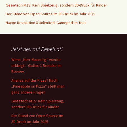
Geeetech M1S: Kein Spielzeug, sondern 3D-Druck für Kinder
Der Stand von Open Source im 3D-Druck im Jahr 2025
Nacon Revolution X Unlimited: Gamepad im Test
Jetzt neu auf Rebell.at!
Wenn „Herr Mannelig“ wieder
erklingt – Gothic 1 Remake im
Review
Ananas auf der Pizza? Nach
„Pineapple on Pizza“ stellt man
ganz andere Fragen
Geeetech M1S: Kein Spielzeug,
sondern 3D-Druck für Kinder
Der Stand von Open Source im
3D-Druck im Jahr 2025