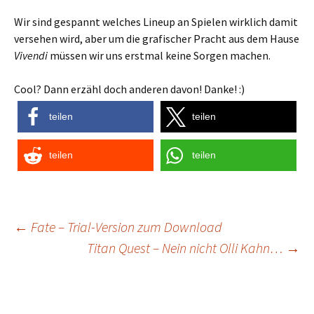
Wir sind gespannt welches Lineup an Spielen wirklich damit
versehen wird, aber um die grafischer Pracht aus dem Hause
Vivendi
müssen wir uns erstmal keine Sorgen machen.
Cool? Dann erzähl doch anderen davon! Danke! :)
teilen
teilen
teilen
teilen
Post
←
Fate – Trial-Version zum Download
Titan Quest – Nein nicht Olli Kahn…
→
navigation