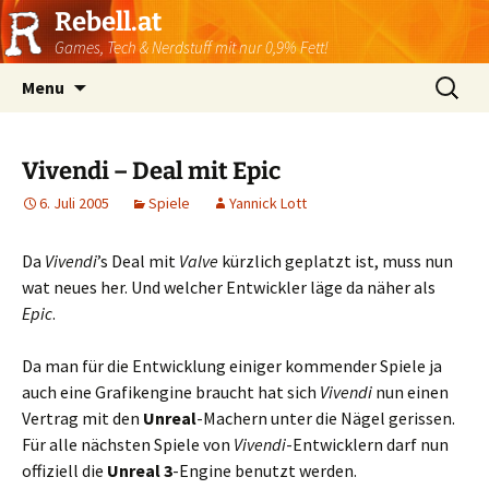
Rebell.at
Games, Tech & Nerdstuff mit nur 0,9% Fett!
Skip
Suchen
Menu
to
nach:
content
Vivendi – Deal mit Epic
6. Juli 2005
Spiele
Yannick Lott
Da
Vivendi
’s Deal mit
Valve
kürzlich geplatzt ist, muss nun
wat neues her. Und welcher Entwickler läge da näher als
Epic
.
Da man für die Entwicklung einiger kommender Spiele ja
auch eine Grafikengine braucht hat sich
Vivendi
nun einen
Vertrag mit den
Unreal
-Machern unter die Nägel gerissen.
Für alle nächsten Spiele von
Vivendi
-Entwicklern darf nun
offiziell die
Unreal 3
-Engine benutzt werden.