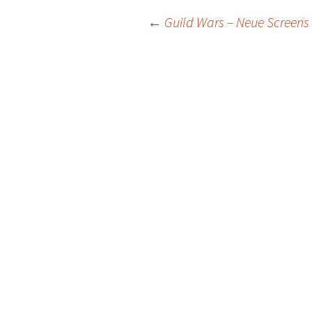
Post
←
Guild Wars – Neue Scree
navigation