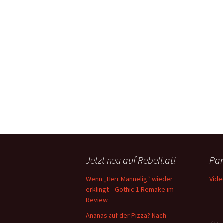
Jetzt neu auf Rebell.at!
Par
Wenn „Herr Mannelig“ wieder
Vide
erklingt – Gothic 1 Remake im
Review
Ananas auf der Pizza? Nach