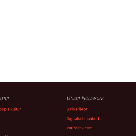
tner
Unser Netzwerk
ospielkultur
Ballverliebt
Digitalschmankerl
zurPolitik.com