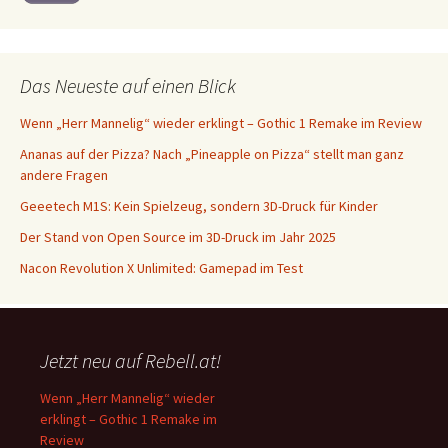
Das Neueste auf einen Blick
Wenn „Herr Mannelig“ wieder erklingt – Gothic 1 Remake im Review
Ananas auf der Pizza? Nach „Pineapple on Pizza“ stellt man ganz
andere Fragen
Geeetech M1S: Kein Spielzeug, sondern 3D-Druck für Kinder
Der Stand von Open Source im 3D-Druck im Jahr 2025
Nacon Revolution X Unlimited: Gamepad im Test
Jetzt neu auf Rebell.at!
Wenn „Herr Mannelig“ wieder
erklingt – Gothic 1 Remake im
Review