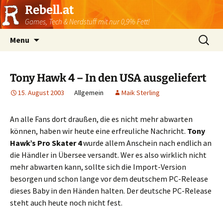
Rebell.at
Games, Tech & Nerdstuff mit nur 0,9% Fett!
Skip
Suchen
Menu
to
nach:
content
Tony Hawk 4 – In den USA ausgeliefert
15. August 2003
Allgemein
Maik Sterling
An alle Fans dort draußen, die es nicht mehr abwarten
können, haben wir heute eine erfreuliche Nachricht.
Tony
Hawk’s Pro Skater 4
wurde allem Anschein nach endlich an
die Händler in Übersee versandt. Wer es also wirklich nicht
mehr abwarten kann, sollte sich die Import-Version
besorgen und schon lange vor dem deutschem PC-Release
dieses Baby in den Händen halten. Der deutsche PC-Release
steht auch heute noch nicht fest.