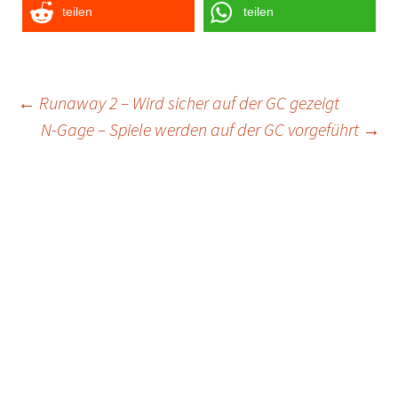
teilen
teilen
Post
←
Runaway 2 – Wird sicher auf der GC gezeigt
N-Gage – Spiele werden auf der GC vorgeführt
→
navigation