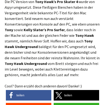
Die PC Version von
Tony Hawk’s Pro Skater 4
wurde von
Aspyr
umgesetzt. Diese fleißigen Bienchen haben in der
Vergangenheit viele bekannte PC-Titel für den Mac
konvertiert. Seid neuem nun auch verstärkt
Konvertierungen von Konsole auf den PC, wie eben unseren
Tony
sowie
Kelly Slater’s Pro Surfer
, dass leider noch in
der Mache ist und aus der gleichen Feder wie
Tony Hawk
stammt, nämlich
Never Soft
. Hoffen wir, dass auch
Tony
Hawk Underground
baldigst für den PC umgesetzt wird,
denn bisher sind nur Konsolenversionen angekündigt und
die neuen Freiheiten sind der reinste Wahnsinn. Ihr könnt in
Tony Hawk Underground
vom Brett steigen und euch frei
im Level bewegen, wobei auch Klettereinlagen dazu
gehören, macht jedenfalls alles Lust auf mehr.
Cool? Dann erzähl doch anderen davon! Danke! :)
teilen
teilen