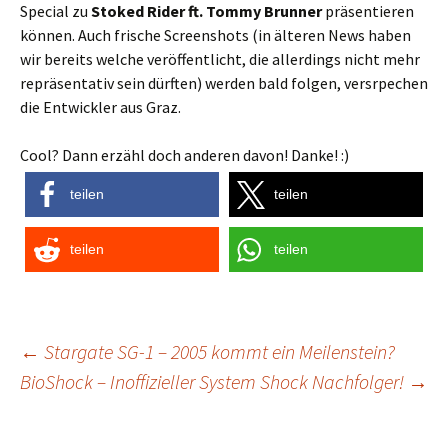
Special zu
Stoked Rider ft. Tommy Brunner
präsentieren
können. Auch frische Screenshots (in älteren News haben
wir bereits welche veröffentlicht, die allerdings nicht mehr
repräsentativ sein dürften) werden bald folgen, versrpechen
die Entwickler aus Graz.
Cool? Dann erzähl doch anderen davon! Danke! :)
teilen
teilen
teilen
teilen
Post
←
Stargate SG-1 – 2005 kommt ein Meilenstein?
BioShock – Inoffizieller System Shock Nachfolger!
→
navigation