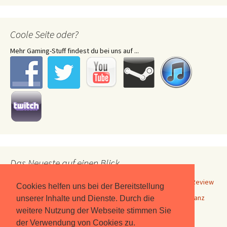
Coole Seite oder?
Mehr Gaming-Stuff findest du bei uns auf ...
Das Neueste auf einen Blick
Wenn „Herr Mannelig“ wieder erklingt – Gothic 1 Remake im Review
Cookies helfen uns bei der Bereitstellung
Ananas auf der Pizza? Nach „Pineapple on Pizza“ stellt man ganz
unserer Inhalte und Dienste. Durch die
andere Fragen
weitere Nutzung der Webseite stimmen Sie
der Verwendung von Cookies zu.
Geeetech M1S: Kein Spielzeug, sondern 3D-Druck für Kinder