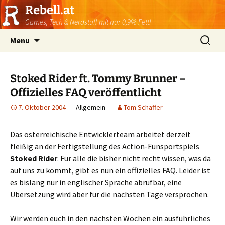
Rebell.at
Games, Tech & Nerdstuff mit nur 0,9% Fett!
Skip
Suchen
Menu
to
nach:
content
Stoked Rider ft. Tommy Brunner –
Offizielles FAQ veröffentlicht
7. Oktober 2004
Allgemein
Tom Schaffer
Das österreichische Entwicklerteam arbeitet derzeit
fleißig an der Fertigstellung des Action-Funsportspiels
Stoked Rider
. Für alle die bisher nicht recht wissen, was da
auf uns zu kommt, gibt es nun ein offizielles FAQ. Leider ist
es bislang nur in englischer Sprache abrufbar, eine
Übersetzung wird aber für die nächsten Tage versprochen.
Wir werden euch in den nächsten Wochen ein ausführliches