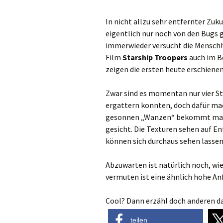
In nicht allzu sehr entfernter Zuk
eigentlich nur noch von den Bugs g
immerwieder versucht die Menschhe
Film
Starship Troopers
auch im Be
zeigen die ersten heute erschiene
Zwar sind es momentan nur vier St
ergattern konnten, doch dafür mac
gesonnen „Wanzen“ bekommt man a
gesicht. Die Texturen sehen auf E
können sich durchaus sehen lassen
Abzuwarten ist natürlich noch, wi
vermuten ist eine ähnlich hohe An
Cool? Dann erzähl doch anderen da
teilen