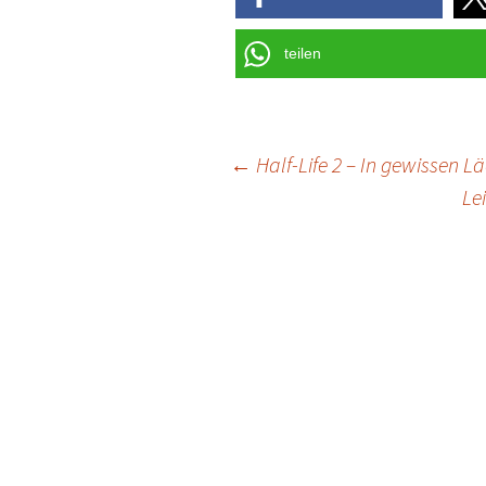
teilen
Post
←
Half-Life 2 – In gewissen 
Le
navigation