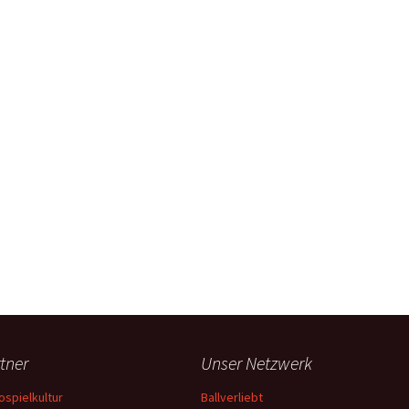
tner
Unser Netzwerk
ospielkultur
Ballverliebt