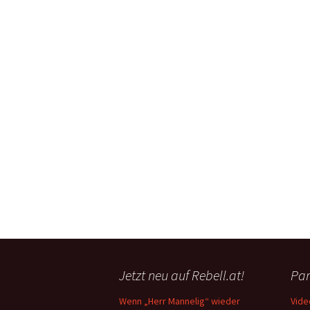
Jetzt neu auf Rebell.at!
Par
Wenn „Herr Mannelig“ wieder
Vide