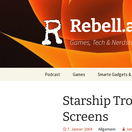
Rebell.
Games, Tech & Nerdstuf
Skip
Podcast
Games
Smarte Gadgets &
to
content
Super einfach: So hört
PC
man Podcasts!
Starship Tro
Xbox
Screens
PlayStation
Mobile
7. Jänner 2004
Allgemein
Jan