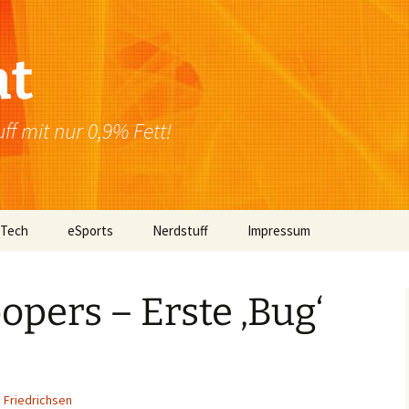
at
f mit nur 0,9% Fett!
 Tech
eSports
Nerdstuff
Impressum
Windows
Newsletter
Datenschutzerklärung
opers – Erste ‚Bug‘
Mac OS
Linux
Browser
 Friedrichsen