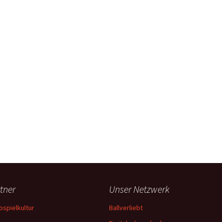
tner
Unser Netzwerk
ospielkultur
Ballverliebt