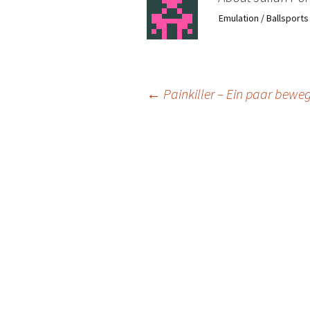
Emulation / Ballsport
Post
←
Painkiller – Ein paar beweg
navigation