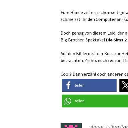
Eure Hände zittern schon seit ger
schmeisst ihr den Computer an? G
Doch genug von diesem Leid, denn
Big Brother-Spektakel
Die Sims 2
Auf den Bildern ist der Kuss zur He
betrachten. Ziehts euch rein und f
Cool? Dann erzähl doch anderen da
teilen
teilen
About Julian Poh