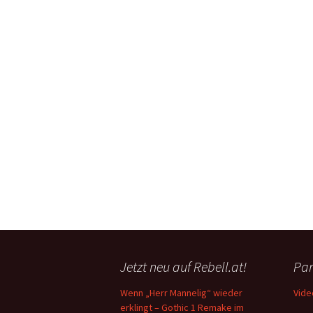
Jetzt neu auf Rebell.at!
Par
Wenn „Herr Mannelig“ wieder
Vide
erklingt – Gothic 1 Remake im