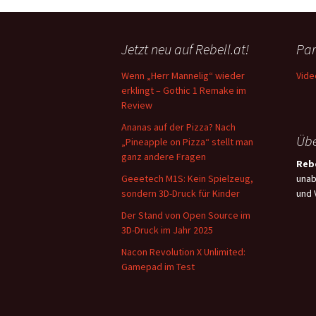
Jetzt neu auf Rebell.at!
Par
Wenn „Herr Mannelig“ wieder
Vide
erklingt – Gothic 1 Remake im
Review
Ananas auf der Pizza? Nach
Übe
„Pineapple on Pizza“ stellt man
ganz andere Fragen
Rebe
Geeetech M1S: Kein Spielzeug,
unab
sondern 3D-Druck für Kinder
und 
Der Stand von Open Source im
3D-Druck im Jahr 2025
Nacon Revolution X Unlimited:
Gamepad im Test