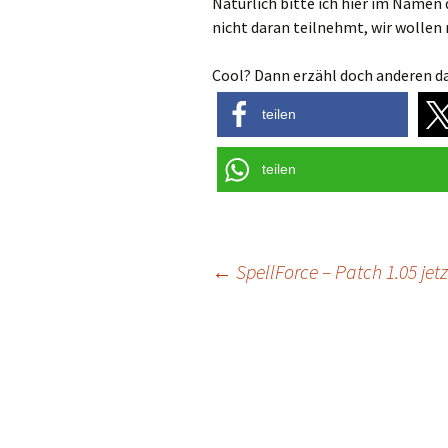
Natürlich bitte ich hier im Namen 
nicht daran teilnehmt, wir wollen m
Cool? Dann erzähl doch anderen da
teilen
teilen
Post
←
SpellForce – Patch 1.05 jet
navigation