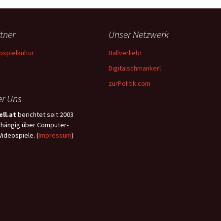
tner
Unser Netzwerk
ospielkultur
Ballverliebt
Digitalschmankerl
zurPolitik.com
r Uns
ll.at
berichtet seit 2003
hängig über Computer-
Videospiele. (
Impressum
)