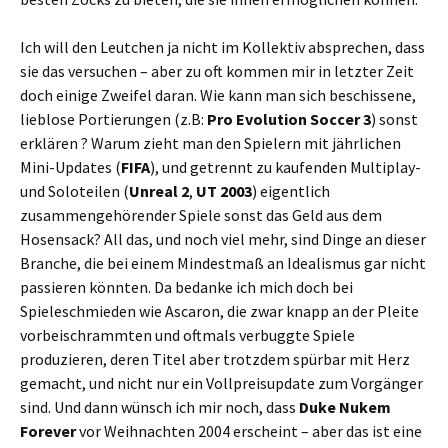
Ich will den Leutchen ja nicht im Kollektiv absprechen, dass
sie das versuchen – aber zu oft kommen mir in letzter Zeit
doch einige Zweifel daran. Wie kann man sich beschissene,
lieblose Portierungen (z.B:
Pro Evolution Soccer 3
) sonst
erklären ? Warum zieht man den Spielern mit jährlichen
Mini-Updates (
FIFA
), und getrennt zu kaufenden Multiplay-
und Soloteilen (
Unreal 2
,
UT 2003
) eigentlich
zusammengehörender Spiele sonst das Geld aus dem
Hosensack? All das, und noch viel mehr, sind Dinge an dieser
Branche, die bei einem Mindestmaß an Idealismus gar nicht
passieren könnten. Da bedanke ich mich doch bei
Spieleschmieden wie Ascaron, die zwar knapp an der Pleite
vorbeischrammten und oftmals verbuggte Spiele
produzieren, deren Titel aber trotzdem spürbar mit Herz
gemacht, und nicht nur ein Vollpreisupdate zum Vorgänger
sind. Und dann wünsch ich mir noch, dass
Duke Nukem
Forever
vor Weihnachten 2004 erscheint – aber das ist eine