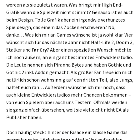
werden als sie zuletzt waren. Was bringt mir High End-
Grafik wenn die Spielzeit nicht stimmt? Genauso ist es auch
beim Design. Tolle Grafik aber ein irgendwie verhunztes
Spieldesign, das einem das Zocken erschweren? Nö,
danke… Was ich mir an Games wünsche ist ja wohl klar. Wer
wünscht sich für das nächste Jahr nicht Half-Life 2, Doom 3,
Stalker und
Far Cry
? Aber einen speziellen Wunsch möchte
ich noch äußern, an ein ganz bestimmtes Entwicklerstudio.
Die Leute nennen sich Piranha Bytes und haben Gothic und
Gothic 2 inkl. Addon gemacht. Als großer Fan freue ich mich
natürlich schon wahnsinnig auf den dritten Teil, also Jungs,
haltet euch ran… Außerdem wünsche ich mir noch, dass
auch kleine Entwicklerstudios mehr Chancen bekommen –
von euch Spielern aber auch uns Testern. Oftmals werden
sie ganz einfach übersehen, weil sie vielleicht nicht EA als
Publisher haben.
Doch häufig steckt hinter der Fasade ein klasse Game das
normalerweise Höchstnoten und tolle Verkaufszahlen