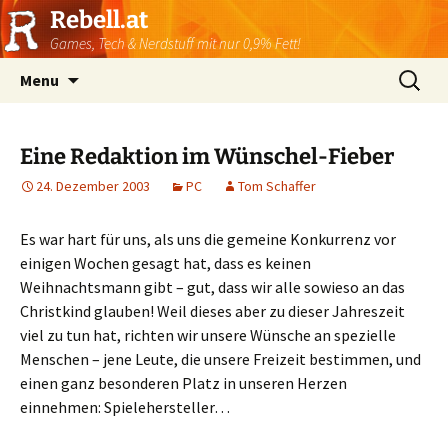
Rebell.at
Games, Tech & Nerdstuff mit nur 0,9% Fett!
Skip
Suchen
Menu
to
nach:
content
Eine Redaktion im Wünschel-Fieber
24. Dezember 2003
PC
Tom Schaffer
Es war hart für uns, als uns die gemeine Konkurrenz vor
einigen Wochen gesagt hat, dass es keinen
Weihnachtsmann gibt – gut, dass wir alle sowieso an das
Christkind glauben! Weil dieses aber zu dieser Jahreszeit
viel zu tun hat, richten wir unsere Wünsche an spezielle
Menschen – jene Leute, die unsere Freizeit bestimmen, und
einen ganz besonderen Platz in unseren Herzen
einnehmen: Spielehersteller…