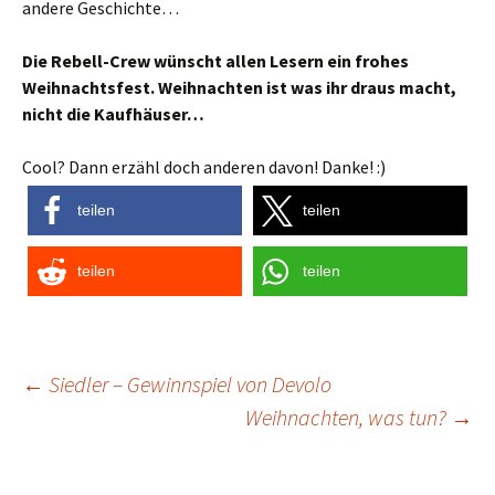
andere Geschichte…
Die Rebell-Crew wünscht allen Lesern ein frohes
Weihnachtsfest. Weihnachten ist was ihr draus macht,
nicht die Kaufhäuser…
Cool? Dann erzähl doch anderen davon! Danke! :)
teilen
teilen
teilen
teilen
Post
←
Siedler – Gewinnspiel von Devolo
Weihnachten, was tun?
→
navigation