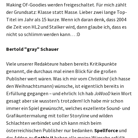
Making Of-Goodies werden freigeschaltet. Für mich zählt
der Grundsatz: Klasse statt Masse. Lieber zwei lange Top-
Titel im Jahr als 15 kurze. Wenn ich daran denk, dass 2004
die Zeit von HL2 und Stalker wird, dann glaube ich, dass es
nicht so schlimm werden kann… :D
Bertold "gray" Schauer
Viele unserer Redakteure haben bereits Kritikpunkte
genannt, die durchaus mal einen Blick für die großen
Publisher wert wären. Was ich mir vom
Christkind
(ich hasse
den Weihnachtsmann) wünsche, ist eigentlich bereits in
Erfüllung gegangen – und ehrlich: Ich hab
JoWooD
kein Wort
gesagt aber sie wussten’s trotzdem! Ich habe mir schon
immer ein Spiel gewünscht, welches exzellente Sound- und
Grafikuntermalung mit toller Storyline und wilden
Schlachten verbindet und ich kann mich beim
österreichischen Publisher nur bedanken.
Spellforce
und
das Addon zu
Gothic II
haben alle meine Wünsche erfüllt