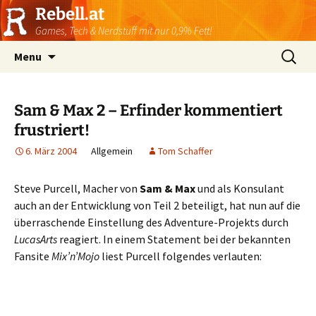
Rebell.at
Games, Tech & Nerdstuff mit nur 0,9% Fett!
Skip
Suchen
Menu
to
nach:
content
Sam & Max 2 – Erfinder kommentiert
frustriert!
6. März 2004
Allgemein
Tom Schaffer
Steve Purcell, Macher von
Sam & Max
und als Konsulant
auch an der Entwicklung von Teil 2 beteiligt, hat nun auf die
überraschende Einstellung des Adventure-Projekts durch
LucasArts
reagiert. In einem Statement bei der bekannten
Fansite
Mix’n’Mojo
liest Purcell folgendes verlauten: