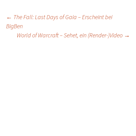
Post
←
The Fall: Last Days of Gaia – Erscheint bei
BigBen
navigation
World of Warcraft – Sehet, ein (Render-)Video
→