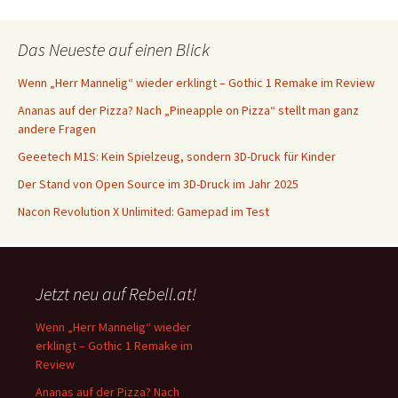
Das Neueste auf einen Blick
Wenn „Herr Mannelig“ wieder erklingt – Gothic 1 Remake im Review
Ananas auf der Pizza? Nach „Pineapple on Pizza“ stellt man ganz
andere Fragen
Geeetech M1S: Kein Spielzeug, sondern 3D-Druck für Kinder
Der Stand von Open Source im 3D-Druck im Jahr 2025
Nacon Revolution X Unlimited: Gamepad im Test
Jetzt neu auf Rebell.at!
Wenn „Herr Mannelig“ wieder
erklingt – Gothic 1 Remake im
Review
Ananas auf der Pizza? Nach