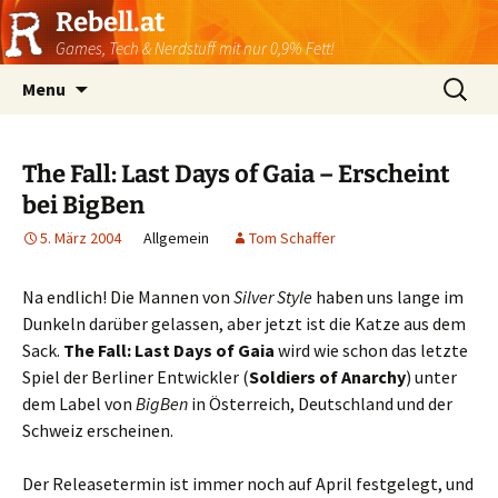
Rebell.at
Games, Tech & Nerdstuff mit nur 0,9% Fett!
Skip
Suchen
Menu
to
nach:
content
The Fall: Last Days of Gaia – Erscheint
bei BigBen
5. März 2004
Allgemein
Tom Schaffer
Na endlich! Die Mannen von
Silver Style
haben uns lange im
Dunkeln darüber gelassen, aber jetzt ist die Katze aus dem
Sack.
The Fall: Last Days of Gaia
wird wie schon das letzte
Spiel der Berliner Entwickler (
Soldiers of Anarchy
) unter
dem Label von
BigBen
in Österreich, Deutschland und der
Schweiz erscheinen.
Der Releasetermin ist immer noch auf April festgelegt, und