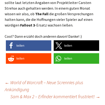
sollte laut letzten Angaben von Projektleiter Carsten
Strehse auch gehalten werden. In einem guten Monat
wissen wir also, ob
The Fall
die großen Versprechungen
halten kann, die die Hoffnungen vieler Spieler auf einen
würdigen
Fallout 3
-Ersatz wachsen ließen.
Cool? Dann erzähl doch anderen davon! Danke! :)
teilen
teilen
teilen
teilen
Post
←
World of Warcraft – Neue Scrennies plus
Ankündigung
navigation
Sam & Max 2 – Erfinder kommentiert frustriert!
→