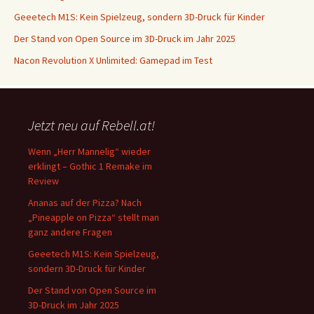
Geeetech M1S: Kein Spielzeug, sondern 3D-Druck für Kinder
Der Stand von Open Source im 3D-Druck im Jahr 2025
Nacon Revolution X Unlimited: Gamepad im Test
Jetzt neu auf Rebell.at!
Wenn „Herr Mannelig“ wieder
erklingt – Gothic 1 Remake im
Review
Ananas auf der Pizza? Nach
„Pineapple on Pizza“ stellt man
ganz andere Fragen
Geeetech M1S: Kein Spielzeug,
sondern 3D-Druck für Kinder
Der Stand von Open Source im
3D-Druck im Jahr 2025