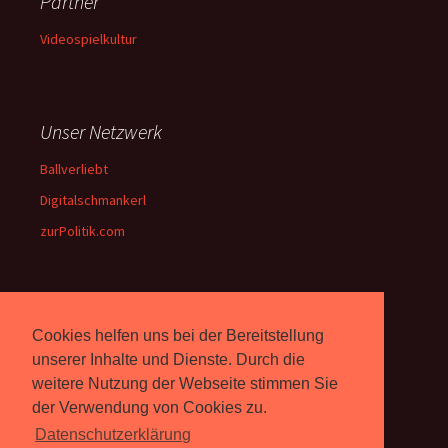
Partner
Videospielkultur
Unser Netzwerk
Ballverliebt
Digitalschmankerl
zurPolitik.com
Über Uns
Cookies helfen uns bei der Bereitstellung
Rebell.at
berichtet seit 2003
unserer Inhalte und Dienste. Durch die
unabhängig über Computer-
weitere Nutzung der Webseite stimmen Sie
und Videospiele. (
Impressum
)
der Verwendung von Cookies zu.
Datenschutzerklärung