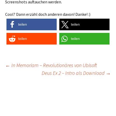
Screenshots auftauchen werden.
Cool? Dann erzähl doch anderen davon! Danke! :)
teilen
teilen
teilen
teilen
Post
←
In Memoriam – Revolutionäres von Ubisoft
Deus Ex 2 – Intro als Download
→
navigation