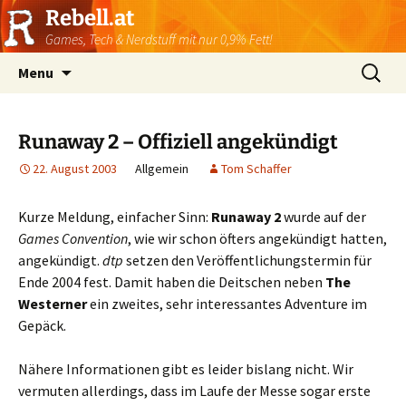
Rebell.at
Games, Tech & Nerdstuff mit nur 0,9% Fett!
Skip
Suchen
Menu
to
nach:
content
Runaway 2 – Offiziell angekündigt
22. August 2003
Allgemein
Tom Schaffer
Kurze Meldung, einfacher Sinn:
Runaway 2
wurde auf der
Games Convention
, wie wir schon öfters angekündigt hatten,
angekündigt.
dtp
setzen den Veröffentlichungstermin für
Ende 2004 fest. Damit haben die Deitschen neben
The
Westerner
ein zweites, sehr interessantes Adventure im
Gepäck.
Nähere Informationen gibt es leider bislang nicht. Wir
vermuten allerdings, dass im Laufe der Messe sogar erste