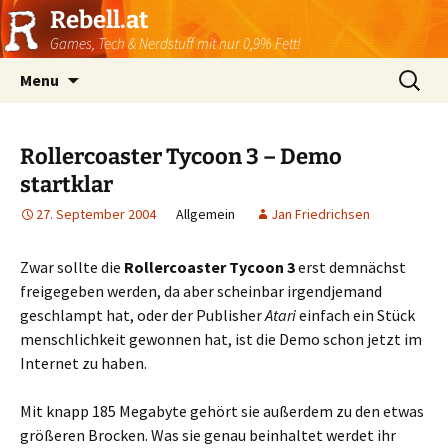
Rebell.at
Games, Tech & Nerdstuff mit nur 0,9% Fett!
Skip
Suchen
Menu
to
nach:
content
Rollercoaster Tycoon 3 – Demo
startklar
27. September 2004
Allgemein
Jan Friedrichsen
Zwar sollte die
Rollercoaster Tycoon 3
erst demnächst
freigegeben werden, da aber scheinbar irgendjemand
geschlampt hat, oder der Publisher
Atari
einfach ein Stück
menschlichkeit gewonnen hat, ist die Demo schon jetzt im
Internet zu haben.
Mit knapp 185 Megabyte gehört sie außerdem zu den etwas
größeren Brocken. Was sie genau beinhaltet werdet ihr