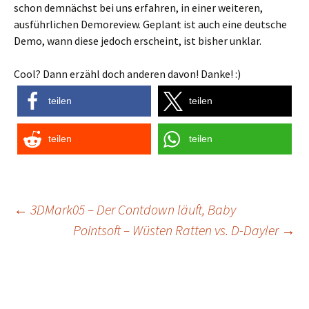
schon demnächst bei uns erfahren, in einer weiteren,
ausführlichen Demoreview. Geplant ist auch eine deutsche
Demo, wann diese jedoch erscheint, ist bisher unklar.
Cool? Dann erzähl doch anderen davon! Danke! :)
teilen
teilen
teilen
teilen
Post
←
3DMark05 – Der Contdown läuft, Baby
Pointsoft – Wüsten Ratten vs. D-Dayler
→
navigation