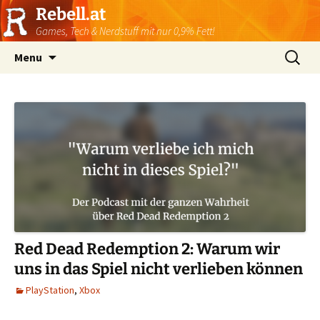
Rebell.at
Games, Tech & Nerdstuff mit nur 0,9% Fett!
Skip
Suchen
Menu
to
nach:
content
Red Dead Redemption 2: Warum wir
uns in das Spiel nicht verlieben können
PlayStation
,
Xbox