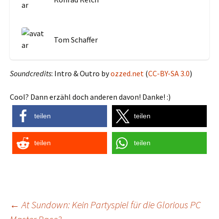
Tom Schaffer
Soundcredits
: Intro & Outro by
ozzed.net
(
CC-BY-SA 3.0
)
Cool? Dann erzähl doch anderen davon! Danke! :)
teilen
teilen
teilen
teilen
Post
←
At Sundown: Kein Partyspiel für die Glorious PC