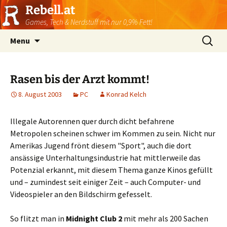
Rebell.at
Games, Tech & Nerdstuff mit nur 0,9% Fett!
Skip
Suchen
Menu
to
nach:
content
Rasen bis der Arzt kommt!
8. August 2003
PC
Konrad Kelch
Illegale Autorennen quer durch dicht befahrene
Metropolen scheinen schwer im Kommen zu sein. Nicht nur
Amerikas Jugend frönt diesem "Sport", auch die dort
ansässige Unterhaltungsindustrie hat mittlerweile das
Potenzial erkannt, mit diesem Thema ganze Kinos gefüllt
und – zumindest seit einiger Zeit – auch Computer- und
Videospieler an den Bildschirm gefesselt.
So flitzt man in
Midnight Club 2
mit mehr als 200 Sachen