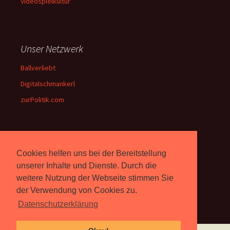
Videospielkultur
Unser Netzwerk
Ballverliebt
Digitalschmankerl
zurPolitik.com
Über Uns
Cookies helfen uns bei der Bereitstellung
Rebell.at
berichtet seit 2003
unserer Inhalte und Dienste. Durch die
unabhängig über Computer-
weitere Nutzung der Webseite stimmen Sie
und Videospiele. (
Impressum
)
der Verwendung von Cookies zu.
Datenschutzerklärung