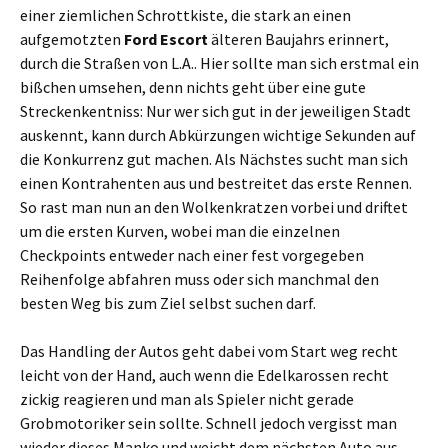
einer ziemlichen Schrottkiste, die stark an einen
aufgemotzten
Ford Escort
älteren Baujahrs erinnert,
durch die Straßen von L.A.. Hier sollte man sich erstmal ein
bißchen umsehen, denn nichts geht über eine gute
Streckenkentniss: Nur wer sich gut in der jeweiligen Stadt
auskennt, kann durch Abkürzungen wichtige Sekunden auf
die Konkurrenz gut machen. Als Nächstes sucht man sich
einen Kontrahenten aus und bestreitet das erste Rennen.
So rast man nun an den Wolkenkratzen vorbei und driftet
um die ersten Kurven, wobei man die einzelnen
Checkpoints entweder nach einer fest vorgegeben
Reihenfolge abfahren muss oder sich manchmal den
besten Weg bis zum Ziel selbst suchen darf.
Das Handling der Autos geht dabei vom Start weg recht
leicht von der Hand, auch wenn die Edelkarossen recht
zickig reagieren und man als Spieler nicht gerade
Grobmotoriker sein sollte. Schnell jedoch vergisst man
wieder dieses Manko und weicht dem nächsten Auto aus,