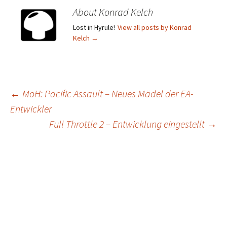
About Konrad Kelch
Lost in Hyrule!
View all posts by Konrad
Kelch
→
Post
←
MoH: Pacific Assault – Neues Mädel der EA-
Entwickler
navigation
Full Throttle 2 – Entwicklung eingestellt
→