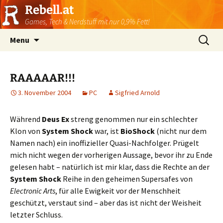
Rebell.at
Games, Tech & Nerdstuff mit nur 0,9% Fett!
Skip
Suchen
Menu
to
nach:
content
RAAAAAR!!!
3. November 2004
PC
Sigfried Arnold
Während
Deus Ex
streng genommen nur ein schlechter
Klon von
System Shock
war, ist
BioShock
(nicht nur dem
Namen nach) ein inoffizieller Quasi-Nachfolger. Prügelt
mich nicht wegen der vorherigen Aussage, bevor ihr zu Ende
gelesen habt – natürlich ist mir klar, dass die Rechte an der
System Shock
Reihe in den geheimen Supersafes von
Electronic Arts
, für alle Ewigkeit vor der Menschheit
geschützt, verstaut sind – aber das ist nicht der Weisheit
letzter Schluss.