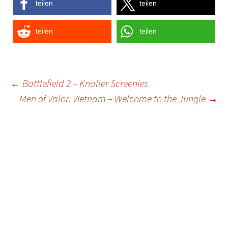
teilen
teilen
teilen
teilen
Post
←
Battlefield 2 – Knaller Screenies
Men of Valor: Vietnam – Welcome to the Jungle
→
navigation