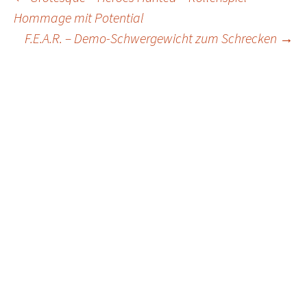
Post
Hommage mit Potential
navigation
F.E.A.R. – Demo-Schwergewicht zum Schrecken
→