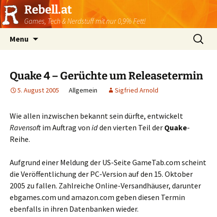
Rebell.at
Games, Tech & Nerdstuff mit nur 0,9% Fett!
Skip
Suchen
Menu
to
nach:
content
Quake 4 – Gerüchte um Releasetermin
5. August 2005
Allgemein
Sigfried Arnold
Wie allen inzwischen bekannt sein dürfte, entwickelt
Ravensoft
im Auftrag von
id
den vierten Teil der
Quake
-
Reihe.
Aufgrund einer Meldung der US-Seite GameTab.com scheint
die Veröffentlichung der PC-Version auf den 15. Oktober
2005 zu fallen. Zahlreiche Online-Versandhäuser, darunter
ebgames.com und amazon.com geben diesen Termin
ebenfalls in ihren Datenbanken wieder.